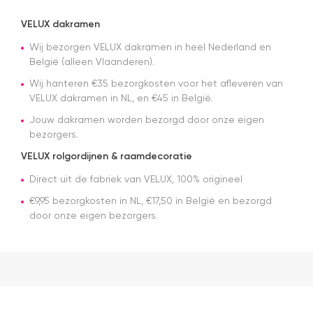
Snelle
levering en
VELUX dakramen
afspraken
over dag
Wij bezorgen VELUX dakramen in heel Nederland en
en tijdstip
België (alleen Vlaanderen).
van
Wij hanteren €35 bezorgkosten voor het afleveren van
levering
VELUX dakramen in NL, en €45 in België.
nagekomen.
Nog een
Jouw dakramen worden bezorgd door onze eigen
tip.. heb nu
bezorgers.
een
origineel
VELUX rolgordijnen & raamdecoratie
velux
dakraam
Direct uit de fabriek van VELUX, 100% origineel
rolgordijn
€9,95 bezorgkosten in NL, €17,50 in België en bezorgd
gekocht.
door onze eigen bezorgers.
Die is iets
duurder
dan "eigen
merken"
die ook
het en der
worden
verkocht.