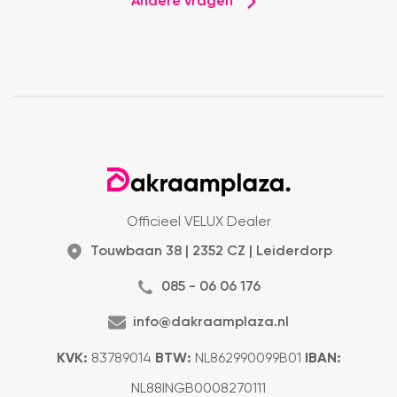
Andere vragen
Officieel VELUX Dealer
Touwbaan 38 | 2352 CZ | Leiderdorp
085 - 06 06 176
info@dakraamplaza.nl
KVK:
83789014
BTW:
NL862990099B01
IBAN:
NL88INGB0008270111