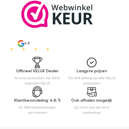
Maar
installatie
is echt
heel
makkelijk(
ben denk
ik 10 min
bezig
4.8
geweest)
en hij rolt
veel
mooier uit
en kreukt
Officieel VELUX Dealer
Laagste prijzen
niet bij het
Al onze producten zijn 100%
Tot 40% korting op alle VELUX
inrollen.
origineel VELUX
producten
Klantbeoordeling: 4.8/5
Ook afhalen mogelijk
Uit 3396 beoordelingen
Op 3 min van de A4 in
van klanten
Leiderdorp