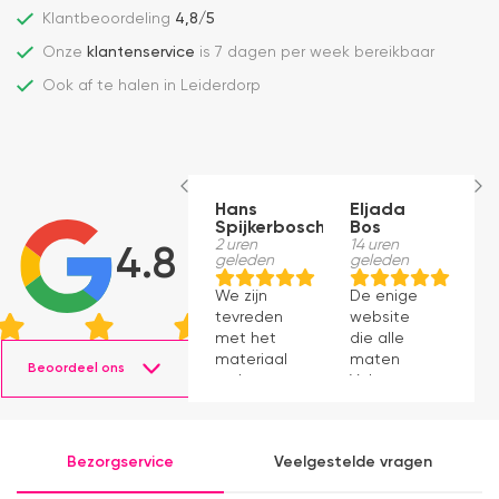
Klantbeoordeling
4,8/5
Onze
klantenservice
is 7 dagen per week bereikbaar
Ook af te halen in Leiderdorp
Hans
Eljada
M
Spijkerbosch
Bos
23
g
2 uren
14 uren
4.8
geleden
geleden
J
We zijn
De enige
p
tevreden
website
v
met het
die alle
ti
materiaal
maten
s
Beoordeel ons
en het
Velux op
g
monteren
voorraad
P
ging
had en die
v
prima11
ook nog
a
Bezorgservice
Veelgestelde vragen
eens snel
v
werkte.