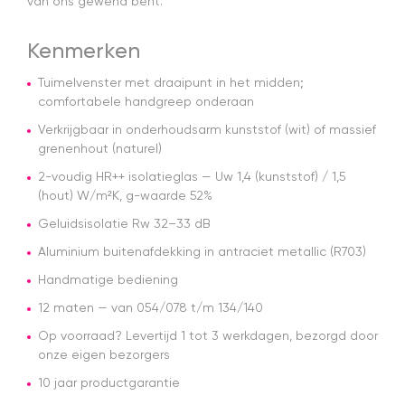
van ons gewend bent.
Kenmerken
Tuimelvenster met draaipunt in het midden;
comfortabele handgreep onderaan
Verkrijgbaar in onderhoudsarm kunststof (wit) of massief
grenenhout (naturel)
2-voudig HR++ isolatieglas — Uw 1,4 (kunststof) / 1,5
(hout) W/m²K, g-waarde 52%
Geluidsisolatie Rw 32–33 dB
Aluminium buitenafdekking in antraciet metallic (R703)
Handmatige bediening
12 maten — van 054/078 t/m 134/140
Op voorraad? Levertijd 1 tot 3 werkdagen, bezorgd door
onze eigen bezorgers
10 jaar productgarantie