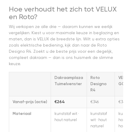
Hoe verhoudt het zich tot VELUX
en Roto?
Wij verkopen ze alle drie — daarom kunnen we eerlijk
vergelijken. Kiest u voor maximale keuze in beglazing en
maten, dan is VELUX de breedste lijn. Wilt u extra opties
zoals elektrische bediening, kijk dan naar de Roto
Designo R4. Zoekt u de beste prijs voor een degelijk,
compleet dakraam — dan is ons huismerk de slimme
keuze.
Dakraamplaza
Roto
VELUX
Tuimelvenster
Designo
GGL/
R4
€264
Vanaf-prijs (actie)
€346
€348
Materiaal
kunststof wit ·
kunststof
kunststo
hout naturel
wit · hout
hout wit
naturel
hout bl