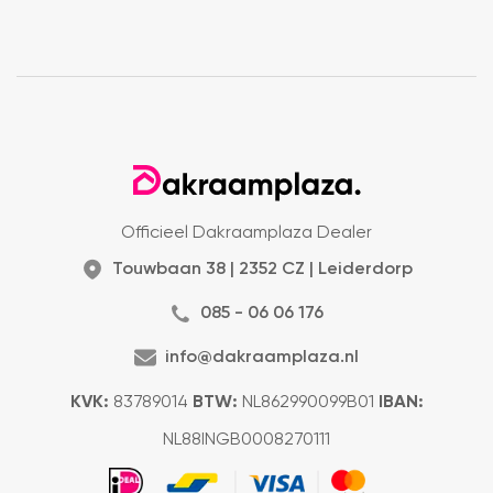
Officieel Dakraamplaza Dealer
Touwbaan 38 | 2352 CZ | Leiderdorp
085 - 06 06 176
info@dakraamplaza.nl
KVK:
83789014
BTW:
NL862990099B01
IBAN:
NL88INGB0008270111