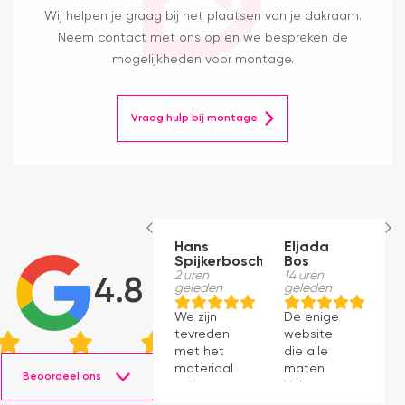
Wij helpen je graag bij het plaatsen van je dakraam.
Neem contact met ons op en we bespreken de
mogelijkheden voor montage.
Vraag hulp bij montage
Hans
Eljada
M
Spijkerbosch
Bos
23
g
2 uren
14 uren
4.8
geleden
geleden
J
We zijn
De enige
p
tevreden
website
v
met het
die alle
ti
materiaal
maten
s
Beoordeel ons
en het
Velux op
g
monteren
voorraad