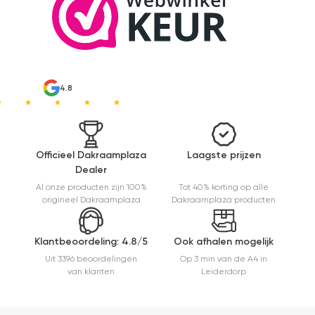
4.8
Officieel Dakraamplaza
Laagste prijzen
Dealer
Al onze producten zijn 100%
Tot 40% korting op alle
origineel Dakraamplaza
Dakraamplaza producten
Klantbeoordeling: 4.8/5
Ook afhalen mogelijk
Uit 3396 beoordelingen
Op 3 min van de A4 in
van klanten
Leiderdorp