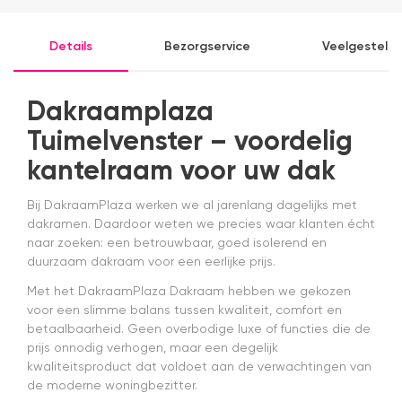
P
ging
had en die
v
prima11
ook nog
a
Details
Bezorgservice
Veelgesteld
eens snel
v
werkte.
Snelle
levering en
Dakraamplaza
afspraken
over dag
Tuimelvenster – voordelig
en tijdstip
kantelraam voor uw dak
van
levering
nagekomen.
Bij DakraamPlaza werken we al jarenlang dagelijks met
Nog een
dakramen. Daardoor weten we precies waar klanten écht
tip.. heb nu
naar zoeken: een betrouwbaar, goed isolerend en
een
duurzaam dakraam voor een eerlijke prijs.
origineel
velux
Met het DakraamPlaza Dakraam hebben we gekozen
dakraam
voor een slimme balans tussen kwaliteit, comfort en
rolgordijn
betaalbaarheid. Geen overbodige luxe of functies die de
gekocht.
prijs onnodig verhogen, maar een degelijk
Die is iets
kwaliteitsproduct dat voldoet aan de verwachtingen van
duurder
de moderne woningbezitter.
dan "eigen