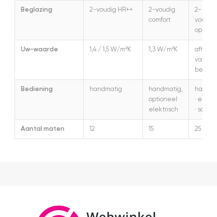
Beglazing
2-voudig HR++
2-voudig
2- en 3
comfort
voudig,
opties
Uw-waarde
1,4 / 1,5 W/m²K
1,3 W/m²K
afhanke
van
beglaz
Bediening
handmatig
handmatig,
handma
optioneel
· elektr
elektrisch
· solar
Aantal maten
12
15
25