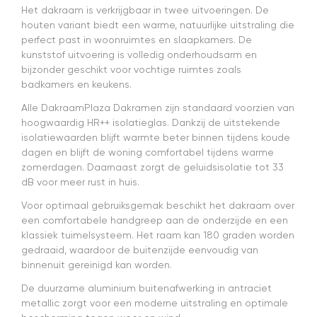
merken"
Het dakraam is verkrijgbaar in twee uitvoeringen. De
die ook
houten variant biedt een warme, natuurlijke uitstraling die
het en der
perfect past in woonruimtes en slaapkamers. De
worden
kunststof uitvoering is volledig onderhoudsarm en
verkocht.
bijzonder geschikt voor vochtige ruimtes zoals
Maar
badkamers en keukens.
installatie
is echt
Alle DakraamPlaza Dakramen zijn standaard voorzien van
heel
hoogwaardig HR++ isolatieglas. Dankzij de uitstekende
makkelijk(
isolatiewaarden blijft warmte beter binnen tijdens koude
ben denk
ik 10 min
dagen en blijft de woning comfortabel tijdens warme
bezig
zomerdagen. Daarnaast zorgt de geluidsisolatie tot 33
geweest)
dB voor meer rust in huis.
en hij rolt
Voor optimaal gebruiksgemak beschikt het dakraam over
veel
mooier uit
een comfortabele handgreep aan de onderzijde en een
en kreukt
klassiek tuimelsysteem. Het raam kan 180 graden worden
niet bij het
gedraaid, waardoor de buitenzijde eenvoudig van
inrollen.
binnenuit gereinigd kan worden.
De duurzame aluminium buitenafwerking in antraciet
metallic zorgt voor een moderne uitstraling en optimale