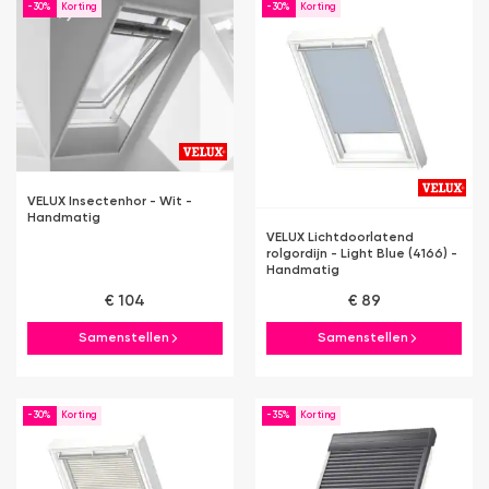
-30%
-30%
VELUX Insectenhor - Wit -
Handmatig
VELUX Lichtdoorlatend
rolgordijn - Light Blue (4166) -
Handmatig
€ 104
€ 89
Samenstellen
Samenstellen
-30%
-35%