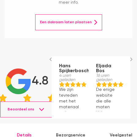
meer info.
Een dakraam laten plaatsen
Hans
Eljada
M
Spijkerbosch
Bos
1
g
4 uren
16 uren
4.8
geleden
geleden
J
We zijn
De enige
p
tevreden
website
v
met het
die alle
ti
materiaal
maten
s
Beoordeel ons
en het
Velux op
g
monteren
voorraad
P
ging
had en die
v
prima11
ook nog
a
Details
Bezorgservice
Veelgesteld
eens snel
v