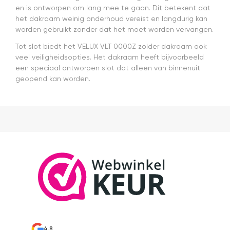
worden
en is ontworpen om lang mee te gaan. Dit betekent dat
verkocht.
het dakraam weinig onderhoud vereist en langdurig kan
Maar
worden gebruikt zonder dat het moet worden vervangen.
installatie
is echt
Tot slot biedt het VELUX VLT 0000Z zolder dakraam ook
heel
veel veiligheidsopties. Het dakraam heeft bijvoorbeeld
makkelijk(
een speciaal ontworpen slot dat alleen van binnenuit
ben denk
geopend kan worden.
ik 10 min
bezig
geweest)
en hij rolt
veel
mooier uit
en kreukt
niet bij het
inrollen.
4.8