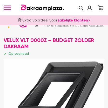
Extra voordeel voor
zakelijke klanten
Officieel VELUX Dealer
4.8
Al onze producten zijn 100% origineel VELUX
VELUX VLT 0000Z – BUDGET ZOLDER
DAKRAAM
Op voorraad