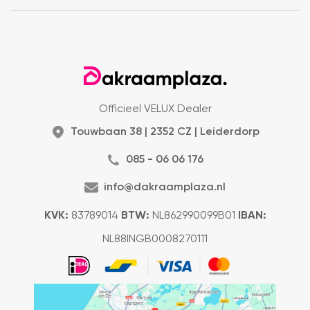
Officieel VELUX Dealer
Touwbaan 38 | 2352 CZ | Leiderdorp
085 - 06 06 176
info@dakraamplaza.nl
KVK:
83789014
BTW:
NL862990099B01
IBAN:
NL88INGB0008270111