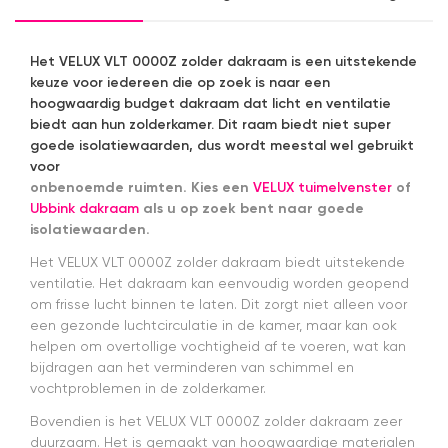
werkte.
Snelle
levering en
Het VELUX VLT 0000Z zolder dakraam is een uitstekende
afspraken
keuze voor iedereen die op zoek is naar een
over dag
hoogwaardig budget dakraam dat licht en ventilatie
en tijdstip
biedt aan hun zolderkamer. Dit raam biedt niet super
van
goede isolatiewaarden, dus wordt meestal wel gebruikt
levering
voor
nagekomen.
Nog een
onbenoemde ruimten. Kies een
VELUX tuimelvenster
of
tip.. heb nu
Ubbink dakraam
als u op zoek bent naar goede
een
isolatiewaarden.
origineel
Het VELUX VLT 0000Z zolder dakraam biedt uitstekende
velux
dakraam
ventilatie. Het dakraam kan eenvoudig worden geopend
rolgordijn
om frisse lucht binnen te laten. Dit zorgt niet alleen voor
gekocht.
een gezonde luchtcirculatie in de kamer, maar kan ook
Die is iets
helpen om overtollige vochtigheid af te voeren, wat kan
duurder
bijdragen aan het verminderen van schimmel en
dan "eigen
vochtproblemen in de zolderkamer.
merken"
die ook
Bovendien is het VELUX VLT 0000Z zolder dakraam zeer
het en der
duurzaam. Het is gemaakt van hoogwaardige materialen