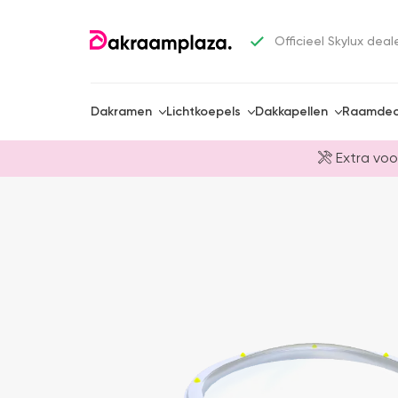
Officieel Skylux deal
Dakramen
Lichtkoepels
Dakkapellen
Raamdec
Extra voo