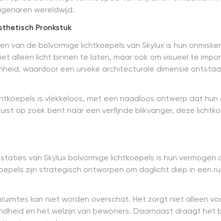
igenaren wereldwijd.
Esthetisch Pronkstuk
n van de bolvormige lichtkoepels van Skylux is hun onmiske
iet alleen licht binnen te laten, maar ook om visueel te im
heid, waardoor een unieke architecturale dimensie ontstaat
chtkoepels is vlekkeloos, met een naadloos ontwerp dat hun 
f juist op zoek bent naar een verfijnde blikvanger, deze lich
ties van Skylux bolvormige lichtkoepels is hun vermogen om 
epels zijn strategisch ontworpen om daglicht diep in een rui
nenruimtes kan niet worden overschat. Het zorgt niet alleen
heid en het welzijn van bewoners. Daarnaast draagt het b