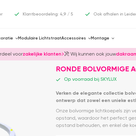
er
Klantbeoordeling: 4,9 / 5
Ook afhalen in Leide
oratie
Modulaire Lichtstraat
Accessoires
Montage
rdeel voor
zakelijke klanten
Wij kunnen ook jouw
dakraam
RONDE BOLVORMIGE A
Op voorraad bij SKYLUX
Verken de elegante collectie bolv
ontwerp dat zowel een unieke esthet
Onze bolvormige lichtkoepels zijn 
opstand, waardoor het perfect gesc
opstand behouden, en enkel de ko