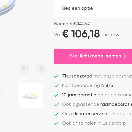
Normaal
€
141,57
€ 
106,18
Va.
incl btw
Stel lichtkoepel samen
Thuisbezorgd
met onze bezorgs
Klantbeoordeling
4,8/5
10 jaar garantie
op alle dakram
Ook bijpassende
raamdecorati
Onze
klantenservice
is 5 dagen
Ook af te halen in Leiderdorp