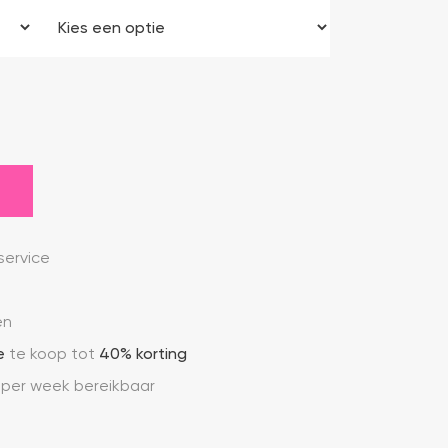
ervice
en
e
te koop tot
40% korting
 per week bereikbaar