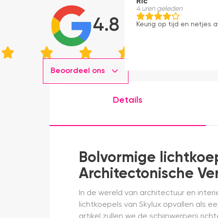
Ric
4 uren geleden
4.8
Keurig op tijd en netjes a
Beoordeel ons
Details
Bolvormige lichtkoe
Architectonische Ver
In de wereld van architectuur en inter
lichtkoepels van Skylux opvallen als een
artikel zullen we de schijnwerpers ri