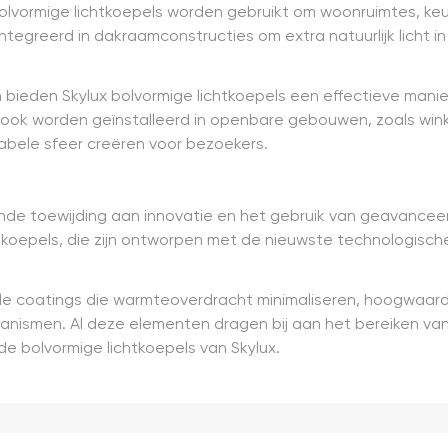
bolvormige lichtkoepels worden gebruikt om woonruimtes, ke
ntegreerd in dakraamconstructies om extra natuurlijk licht i
bieden Skylux bolvormige lichtkoepels een effectieve manie
 ook worden geïnstalleerd in openbare gebouwen, zoals wink
bele sfeer creëren voor bezoekers.
ende toewijding aan innovatie en het gebruik van geavancee
htkoepels, die zijn ontworpen met de nieuwste technologisc
 coatings die warmteoverdracht minimaliseren, hoogwaardi
anismen. Al deze elementen dragen bij aan het bereiken v
e bolvormige lichtkoepels van Skylux.