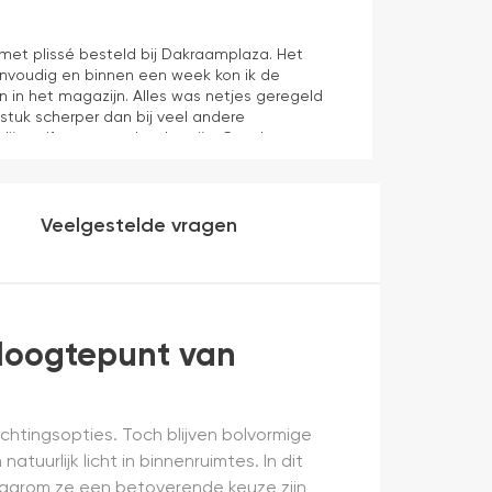
Hans Spijker
1 dag geleden
n met plissé besteld bij Dakraamplaza. Het
We zijn tevred
envoudig en binnen een week kon ik de
prima11
n in het magazijn. Alles was netjes geregeld
 stuk scherper dan bij veel andere
dijn zelf mag er ook zeker zijn. Goede
werking en eenvoudig te monteren. Een prima
Veelgestelde vragen
 Hoogtepunt van
ichtingsopties. Toch blijven bolvormige
tuurlijk licht in binnenruimtes. In dit
 waarom ze een betoverende keuze zijn