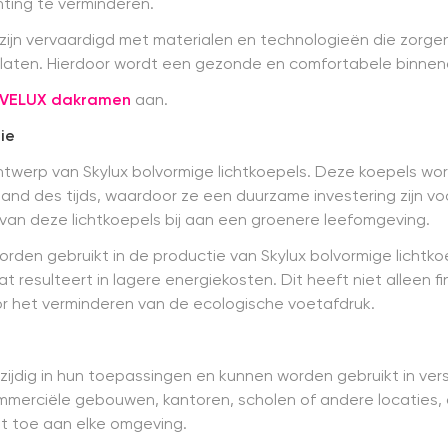
hting te verminderen.
zijn vervaardigd met materialen en technologieën die zorgen 
e laten. Hierdoor wordt een gezonde en comfortabele binn
VELUX dakramen
aan.
ie
ntwerp van Skylux bolvormige lichtkoepels. Deze koepels 
tand des tijds, waardoor ze een duurzame investering zijn v
van deze lichtkoepels bij aan een groenere leefomgeving.
rden gebruikt in de productie van Skylux bolvormige lichtk
 resulteert in lagere energiekosten. Dit heeft niet alleen f
or het verminderen van de ecologische voetafdruk.
lzijdig in hun toepassingen en kunnen worden gebruikt in vers
mmerciële gebouwen, kantoren, scholen of andere locaties,
eit toe aan elke omgeving.