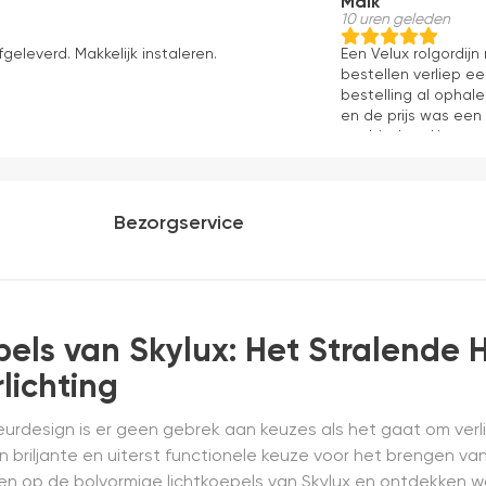
Maik
10 uren geleden
fgeleverd. Makkelijk instaleren.
Een Velux rolgordij
bestellen verliep e
bestelling al ophale
en de prijs was een
aanbieders. Het gor
kwaliteit, mooie af
ervaring.
Bezorgservice
pels van Skylux: Het Stralende
lichting
ieurdesign is er geen gebrek aan keuzes als het gaat om verl
 briljante en uiterst functionele keuze voor het brengen van na
chten op de bolvormige lichtkoepels van Skylux en ontdekken