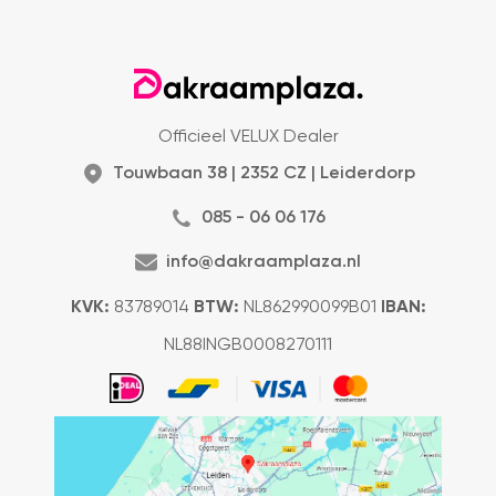
Officieel VELUX Dealer
Touwbaan 38 | 2352 CZ | Leiderdorp
085 - 06 06 176
info@dakraamplaza.nl
KVK:
83789014
BTW:
NL862990099B01
IBAN:
NL88INGB0008270111