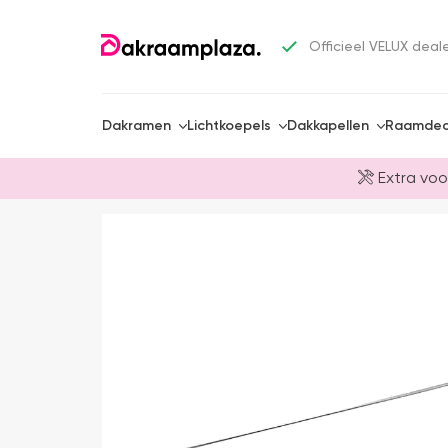
Officieel VELUX deal
Dakramen
Lichtkoepels
Dakkapellen
Raamdec
Extra voo