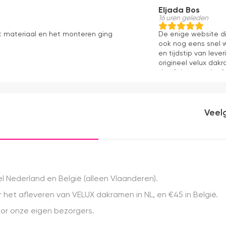
Eljada Bos
16 uren geleden
t materiaal en het monteren ging
De enige website di
ook nog eens snel w
en tijdstip van lev
origineel velux dakr
dan "eigen merken" 
installatie is echt 
geweest) en hij rolt 
Veel
 Nederland en België (alleen Vlaanderen).
het afleveren van VELUX dakramen in NL, en €45 in België.
r onze eigen bezorgers.