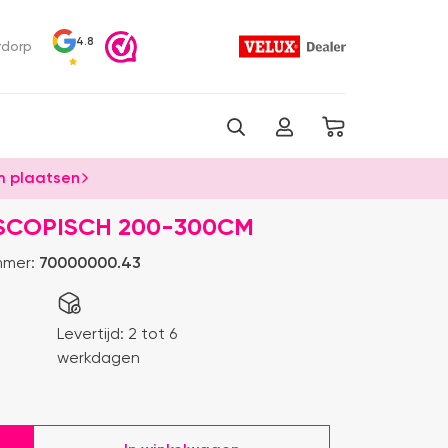
4.8
rdorp
 plaatsen
ESCOPISCH 200-300CM
mmer:
70000000.43
Levertijd:
2 tot 6
werkdagen