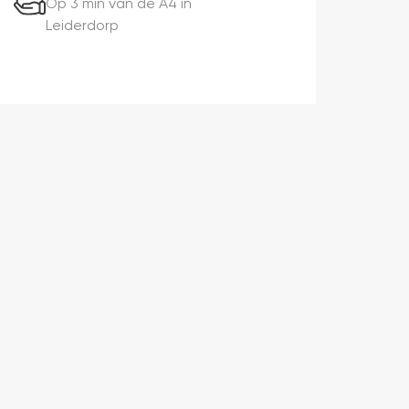
Op 3 min van de A4 in
Leiderdorp