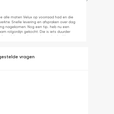
Maurice
1 dag geleden
e alle maten Velux op voorraad had en die
Juiste product 
erkte. Snelle levering en afspraken over dag
aan verwachti
ering nagekomen. Nog een tip.. heb nu een
aam rolgordijn gekocht. Die is iets duurder
die ook het en der worden verkocht. Maar
heel makkelijk( ben denk ik 10 min bezig
veel mooier uit en kreukt niet bij het inrollen.
gestelde vragen