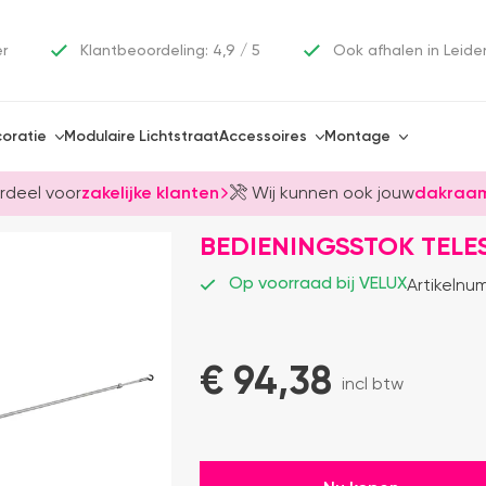
er
Klantbeoordeling: 4,9 / 5
Ook afhalen in Leide
oratie
Modulaire Lichtstraat
Accessoires
Montage
rdeel voor
zakelijke klanten
Wij kunnen ook jouw
dakraam
BEDIENINGSSTOK TEL
Op voorraad bij VELUX
Artikelnu
€ 
94,38
incl btw