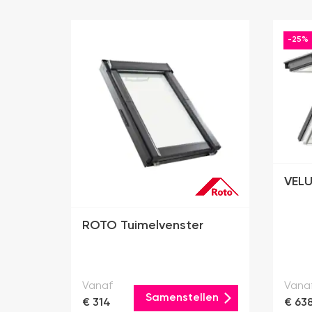
-25%
VELU
ROTO Tuimelvenster
Vanaf
Vana
Samenstellen
€ 314
€ 63