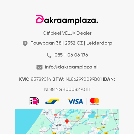
Officieel VELUX Dealer
Touwbaan 38 | 2352 CZ | Leiderdorp
085 - 06 06 176
info@dakraamplaza.nl
KVK:
83789014
BTW:
NL862990099B01
IBAN:
NL88INGB0008270111