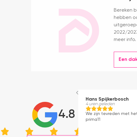
Bereken bi
hebben oo
uitgeroep
2022/2023
meer info.
Een da
Hans Spijkerbosch
4 uren geleden
4.8
We zijn tevreden met he
prima11