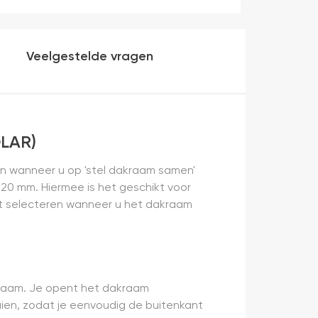
die ook het en der worden verkocht. Maar
heel makkelijk( ben denk ik 10 min bezig
veel mooier uit en kreukt niet bij het inrollen.
Veelgestelde vragen
OLAR)
ren wanneer u op 'stel dakraam samen'
120 mm. Hiermee is het geschikt voor
dat selecteren wanneer u het dakraam
akraam. Je opent het dakraam
aien, zodat je eenvoudig de buitenkant