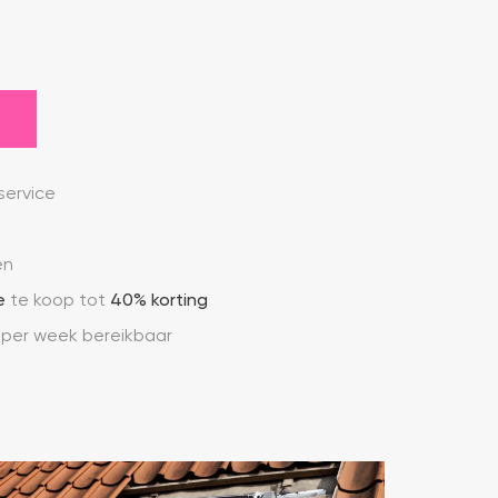
ervice
en
e
te koop tot
40% korting
 per week bereikbaar