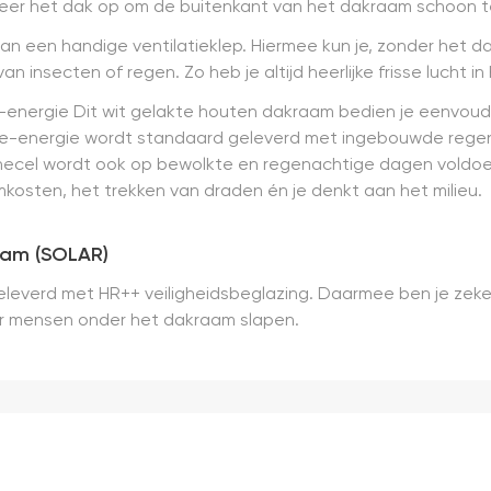
meer het dak op om de buitenkant van het dakraam schoon 
an een handige ventilatieklep. Hiermee kun je, zonder het 
insecten of regen. Zo heb je altijd heerlijke frisse lucht in 
energie Dit wit gelakte houten dakraam bedien je eenvoudi
e-energie wordt standaard geleverd met ingebouwde regens
nnecel wordt ook op bewolkte en regenachtige dagen vold
kosten, het trekken van draden én je denkt aan het milieu.
aam (SOLAR)
leverd met HR++ veiligheidsbeglazing. Daarmee ben je zeker
 er mensen onder het dakraam slapen.