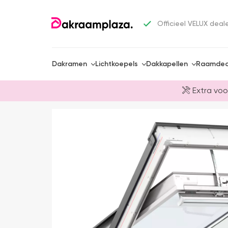
Officieel VELUX deal
Dakramen
Lichtkoepels
Dakkapellen
Raamdec
Extra voo