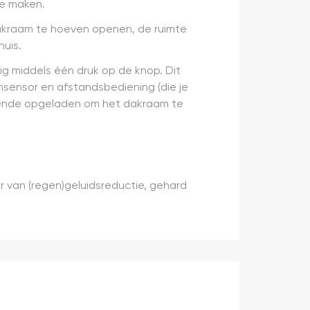
te maken.
dakraam te hoeven openen, de ruimte
huis.
g middels één druk op de knop. Dit
ensor en afstandsbediening (die je
oende opgeladen om het dakraam te
 van (regen)geluidsreductie, gehard