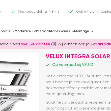
er
Klantbeoordeling: 4,9 / 5
Ook afhalen in Leide
oratie
Modulaire Lichtstraat
Accessoires
Montage
rdeel voor
zakelijke klanten
Wij kunnen ook jouw
dakraam
VELUX INTEGRA SOLAR
Op voorraad bij VELUX
Het elektrische INTEGRA tuimelvens
hout bedien je eenvoudig met één d
dakraam perfect geschikt voor moei
extra gebruiksgemak.
Gaat het onverwachts regenen? Gee
automatisch. Het grenenhouten dak