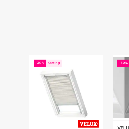
-30%
-30%
VELU