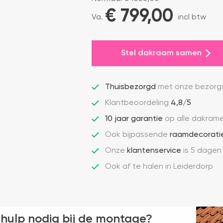
€ 
799,00
Va.
incl btw
Stel dakraam samen
Thuisbezorgd
met onze bezorgs
Klantbeoordeling
4,8/5
10 jaar garantie
op alle dakram
Ook bijpassende
raamdecorati
Onze
klantenservice
is 5 dagen
Ook af te halen in Leiderdorp
 hulp nodig bij de montage?