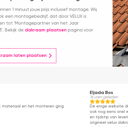
nnen 1 minuut jouw prijs inclusief montage. Wij
k een montagebedrijf, dat door VELUX is
en tot 'Montagepartner van het Jaar
'. Bekijk de
dakraam plaatsen
pagina voor
kraam laten plaatsen
Eljada Bos
16 uren geleden
t materiaal en het monteren ging
De enige website di
ook nog eens snel w
en tijdstip van lev
origineel velux dakr