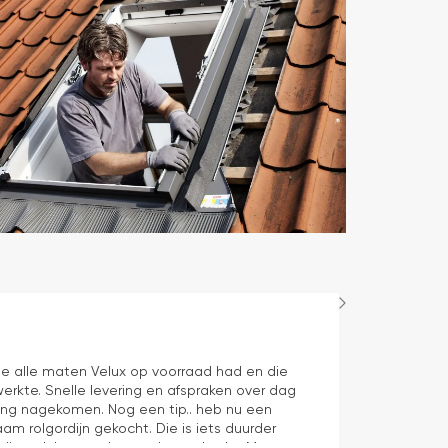
Maurice
1 dag geleden
e alle maten Velux op voorraad had en die
Juiste product 
erkte. Snelle levering en afspraken over dag
aan verwachti
ering nagekomen. Nog een tip.. heb nu een
aam rolgordijn gekocht. Die is iets duurder