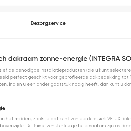
dan "eigen merken" 
installatie is echt 
geweest) en hij rolt 
Bezorgservice
sch dakraam zonne-energie (INTEGRA S
sief de benodigde installatieproducten (die u kunt selecte
rbeeld perfect geschikt voor geprofileerde dakbedekking tot 
aten. Indien u een ander gootstuk nodig heeft, dan kunt u 
ie
t in het midden, zoals je dat kent van een klassiek VELUX d
bovenzijde. Dit tuimelvenster kun je helemaal om zijn as dra