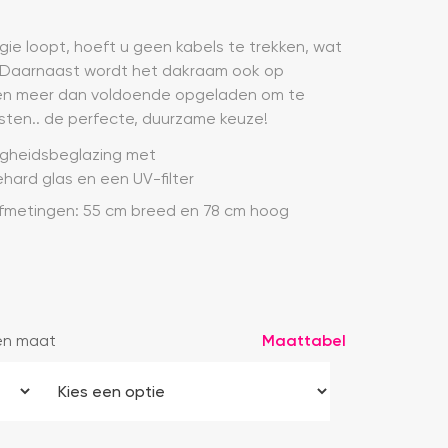
e loopt, hoeft u geen kabels te trekken, wat
t. Daarnaast wordt het dakraam ook op
en meer dan voldoende opgeladen om te
sten.. de perfecte, duurzame keuze!
igheidsbeglazing met
hard glas en een UV-filter
fmetingen: 55 cm breed en 78 cm hoog
en maat
Maattabel