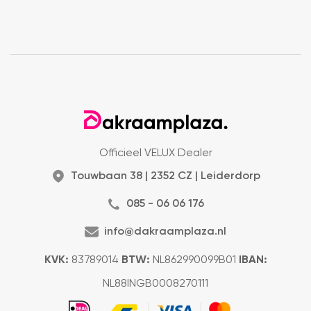
Officieel VELUX Dealer
Touwbaan 38 | 2352 CZ | Leiderdorp
085 - 06 06 176
info@dakraamplaza.nl
KVK:
83789014
BTW:
NL862990099B01
IBAN:
NL88INGB0008270111