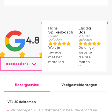
Hans
Eljada
M
Spijkerbosch
Bos
1
g
8 uren
20 uren
4.8
geleden
geleden
J
We zijn
De enige
p
tevreden
website
v
met het
die alle
ti
materiaal
maten
s
Beoordeel ons
en het
Velux op
g
monteren
voorraad
P
ging
had en die
v
prima11
ook nog
a
Bezorgservice
Veelgestelde vragen
eens snel
v
werkte.
Snelle
levering en
VELUX dakramen
afspraken
over dag
Wij bezorgen VELUX dakramen in heel Nederland en