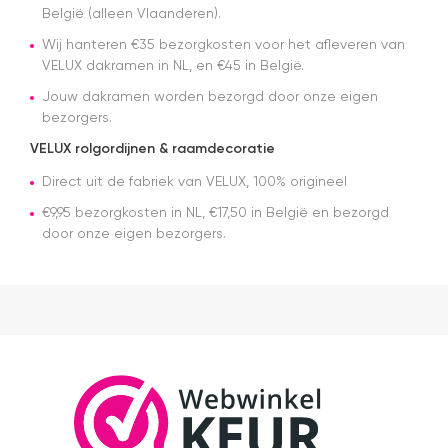
en tijdstip
België (alleen Vlaanderen).
van
Wij hanteren €35 bezorgkosten voor het afleveren van
levering
VELUX dakramen in NL, en €45 in België.
nagekomen.
Nog een
Jouw dakramen worden bezorgd door onze eigen
tip.. heb nu
bezorgers.
een
origineel
VELUX rolgordijnen & raamdecoratie
velux
dakraam
Direct uit de fabriek van VELUX, 100% origineel
rolgordijn
€9,95 bezorgkosten in NL, €17,50 in België en bezorgd
gekocht.
door onze eigen bezorgers.
Die is iets
duurder
dan "eigen
merken"
die ook
het en der
worden
verkocht.
Maar
installatie
is echt
heel