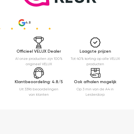
makkelijk(
ben denk
ik 10 min
bezig
4.8
geweest)
en hij rolt
veel
mooier uit
en kreukt
Officieel VELUX Dealer
Laagste prijzen
niet bij het
Al onze producten zijn 100%
Tot 40% korting op alle VELUX
inrollen.
origineel VELUX
producten
Klantbeoordeling: 4.8/5
Ook afhalen mogelijk
Uit 3396 beoordelingen
Op 3 min van de A4 in
van klanten
Leiderdorp