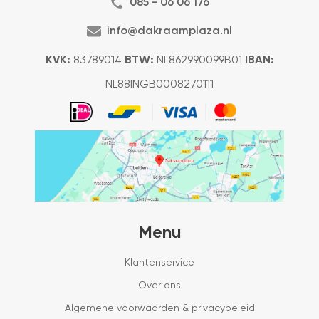
085 - 06 06 176
info@dakraamplaza.nl
KVK:
83789014
BTW:
NL862990099B01
IBAN:
NL88INGB0008270111
Menu
Klantenservice
Over ons
Algemene voorwaarden & privacybeleid