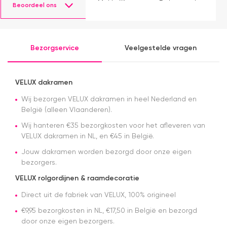
m
Makkelijk
Dakraamplaza.
Beoordeel ons
e
instaleren.
Het
m
bestellen
g
verliep
p
eenvoudig
Bezorgservice
Veelgestelde vragen
en binnen
een week
kon ik de
bestelling
VELUX dakramen
al ophalen
Wij bezorgen VELUX dakramen in heel Nederland en
in het
magazijn.
België (alleen Vlaanderen).
Alles was
Wij hanteren €35 bezorgkosten voor het afleveren van
netjes
VELUX dakramen in NL, en €45 in België.
geregeld
en de prijs
Jouw dakramen worden bezorgd door onze eigen
was een
bezorgers.
stuk
scherper
VELUX rolgordijnen & raamdecoratie
dan bij
Direct uit de fabriek van VELUX, 100% origineel
veel
andere
€9,95 bezorgkosten in NL, €17,50 in België en bezorgd
aanbieders.
door onze eigen bezorgers.
Het gordijn