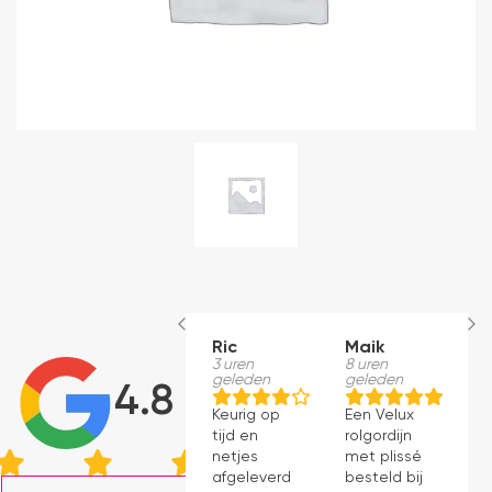
Ric
Maik
H
3 uren
8 uren
S
geleden
geleden
1
4.8
g
Keurig op
Een Velux
W
tijd en
rolgordijn
t
netjes
met plissé
m
afgeleverd.
besteld bij