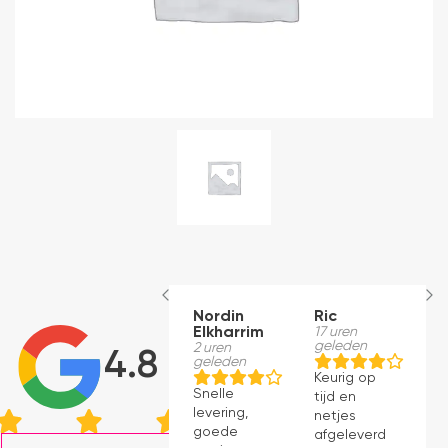
Nordin
Ric
M
Elkharrim
17 uren
22
geleden
g
2 uren
4.8
geleden
Keurig op
E
Snelle
tijd en
ro
levering,
netjes
m
goede
afgeleverd.
be