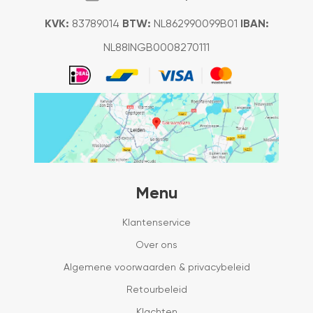
KVK:
83789014
BTW:
NL862990099B01
IBAN:
NL88INGB0008270111
Menu
Klantenservice
Over ons
Algemene voorwaarden & privacybeleid
Retourbeleid
Klachten