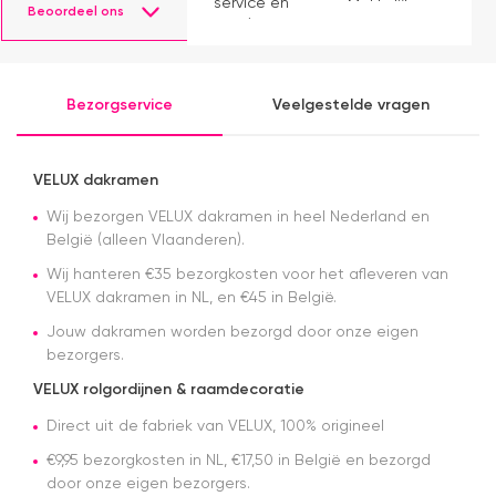
service en
Makkelijk
D
Beoordeel ons
mooie
instaleren.
H
producten.
b
ve
e
Bezorgservice
Veelgestelde vragen
e
e
k
b
VELUX dakramen
a
Wij bezorgen VELUX dakramen in heel Nederland en
in
m
België (alleen Vlaanderen).
A
Wij hanteren €35 bezorgkosten voor het afleveren van
n
VELUX dakramen in NL, en €45 in België.
g
en
Jouw dakramen worden bezorgd door onze eigen
w
bezorgers.
s
s
VELUX rolgordijnen & raamdecoratie
da
Direct uit de fabriek van VELUX, 100% origineel
v
a
€9,95 bezorgkosten in NL, €17,50 in België en bezorgd
a
door onze eigen bezorgers.
H