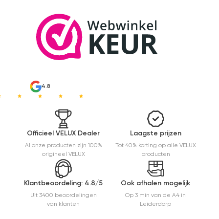
4.8
Officieel VELUX Dealer
Laagste prijzen
Al onze producten zijn 100%
Tot 40% korting op alle VELUX
origineel VELUX
producten
Klantbeoordeling: 4.8/5
Ook afhalen mogelijk
Uit 3400 beoordelingen
Op 3 min van de A4 in
van klanten
Leiderdorp