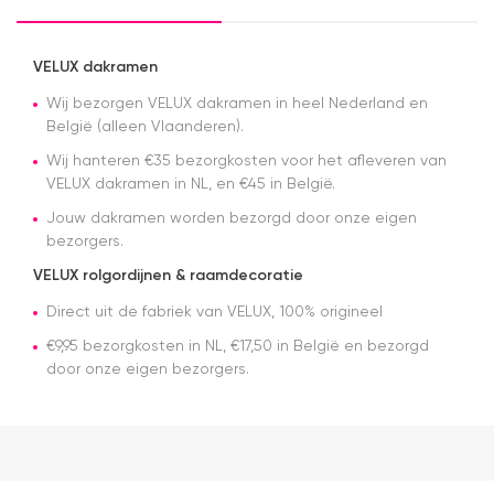
werd
levertijden
uitgesteld
gingen
ivm de
super. Heel
VELUX dakramen
drukte en
tevreden
was ik
Wij bezorgen VELUX dakramen in heel Nederland en
en een
daar niet
aanrader.
België (alleen Vlaanderen).
van op de
Nu alleen
Wij hanteren €35 bezorgkosten voor het afleveren van
hoogte
de
VELUX dakramen in NL, en €45 in België.
gesteld.
dakramen
Maar toen
nog
Jouw dakramen worden bezorgd door onze eigen
ik contact
plaatsen :)
bezorgers.
op nam,
had ik snel
VELUX rolgordijnen & raamdecoratie
de
antwoorden.
Direct uit de fabriek van VELUX, 100% origineel
Erg
€9,95 bezorgkosten in NL, €17,50 in België en bezorgd
tevreden
door onze eigen bezorgers.
over het
Velux
product (2
x solar
rolluik).