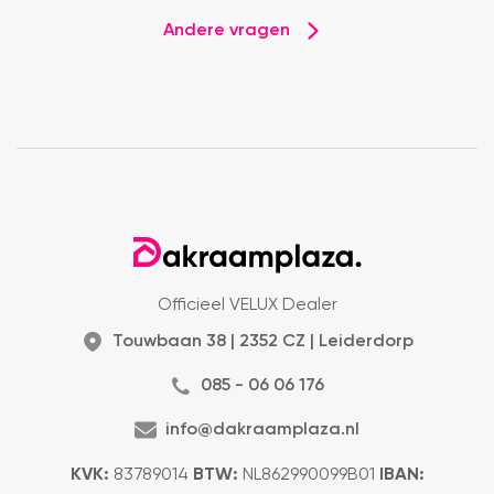
Andere vragen
Officieel VELUX Dealer
Touwbaan 38 | 2352 CZ | Leiderdorp
085 - 06 06 176
info@dakraamplaza.nl
KVK:
83789014
BTW:
NL862990099B01
IBAN: