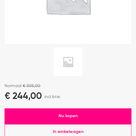
Normaal
€
305,00
€
244,00
incl btw
Nu kopen
In winkelwagen