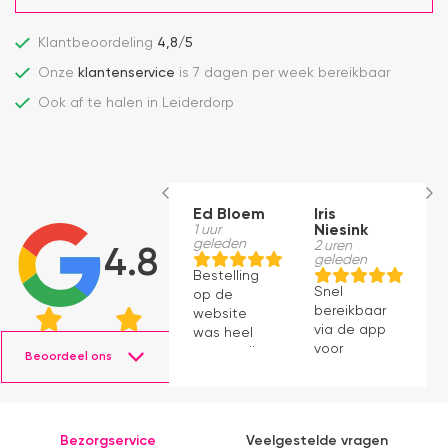
Klantbeoordeling
4,8/5
Onze
klantenservice
is 7 dagen per week bereikbaar
Ook af te halen in Leiderdorp
Ed Bloem
Iris
N
1 uur
Niesink
E
geleden
2 uren
1
4.8
geleden
g
Bestelling
Snel
S
op de
bereikbaar
le
website
via de app
g
was heel
voor
s
eenvoudig.
Beoordeel ons
vragen.
m
De
Fijne
p
bezorging
communicatie!
en het
Alleen de
updaten
Bezorgservice
Veelgestelde vragen
levering
van de