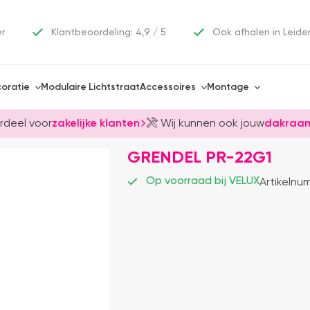
er
Klantbeoordeling: 4,9 / 5
Ook afhalen in Leide
oratie
Modulaire Lichtstraat
Accessoires
Montage
rdeel voor
zakelijke klanten
Wij kunnen ook jouw
dakraam
GRENDEL PR-22G1
Op voorraad bij VELUX
Artikelnu