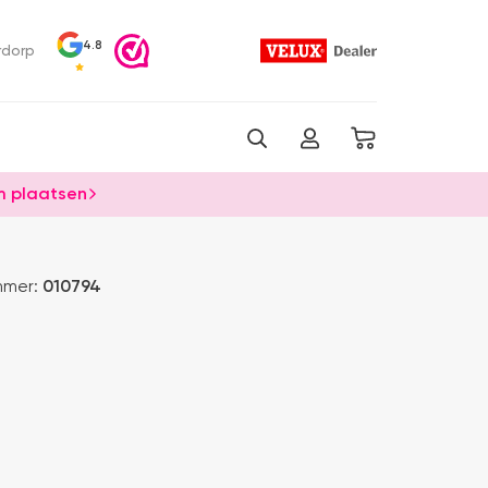
4.8
rdorp
 plaatsen
mmer:
010794