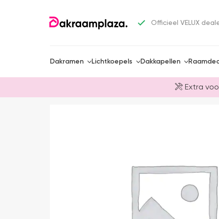
Officieel VELUX deal
Dakramen
Lichtkoepels
Dakkapellen
Raamdec
Extra voo