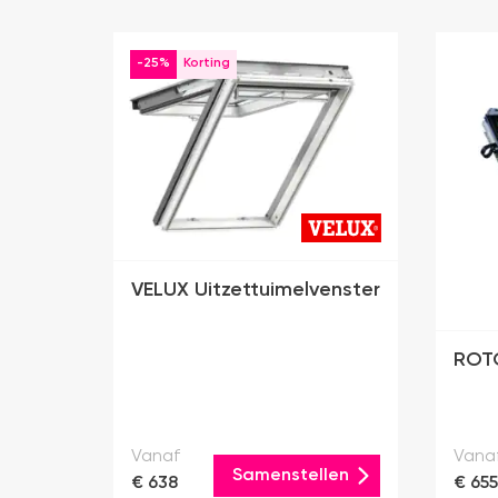
-25%
VELUX Uitzettuimelvenster
ROTO
Vanaf
Vana
Samenstellen
€ 638
€ 655