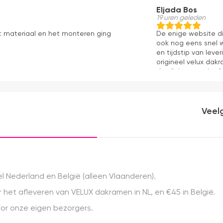
Eljada Bos
19 uren geleden
t materiaal en het monteren ging
De enige website di
ook nog eens snel w
en tijdstip van lev
origineel velux dakr
dan "eigen merken" 
installatie is echt 
geweest) en hij rolt 
Veel
 Nederland en België (alleen Vlaanderen).
het afleveren van VELUX dakramen in NL, en €45 in België.
r onze eigen bezorgers.