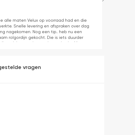
Maurice
1 dag geleden
e alle maten Velux op voorraad had en die
Juiste product 
erkte. Snelle levering en afspraken over dag
aan verwachti
ering nagekomen. Nog een tip.. heb nu een
aam rolgordijn gekocht. Die is iets duurder
die ook het en der worden verkocht. Maar
heel makkelijk( ben denk ik 10 min bezig
veel mooier uit en kreukt niet bij het inrollen.
gestelde vragen