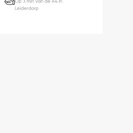
Op 3 min van de A4 in
Leiderdorp