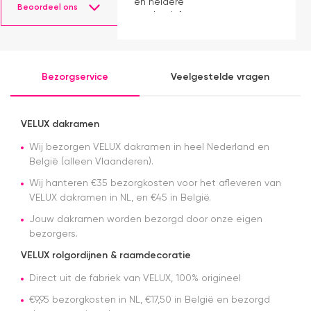
en heldere
Beoordeel ons
productinformatie.
Origineel
Velux
product
tegen
Bezorgservice
Veelgestelde vragen
goede
prijs.
Levering
was
VELUX dakramen
perfect
Wij bezorgen VELUX dakramen in heel Nederland en
zoals
aangegeven.
België (alleen Vlaanderen).
Wij hanteren €35 bezorgkosten voor het afleveren van
VELUX dakramen in NL, en €45 in België.
Jouw dakramen worden bezorgd door onze eigen
bezorgers.
VELUX rolgordijnen & raamdecoratie
Direct uit de fabriek van VELUX, 100% origineel
€9,95 bezorgkosten in NL, €17,50 in België en bezorgd