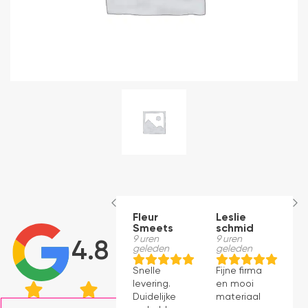
Fleur
Leslie
G
Smeets
schmid
V
9 uren
9 uren
10
4.8
geleden
geleden
g
Snelle
Fijne firma
B
levering.
en mooi
e
Duidelijke
materiaal
g