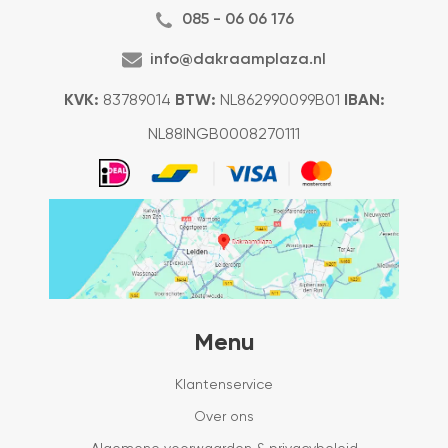
085 - 06 06 176
info@dakraamplaza.nl
KVK:
83789014
BTW:
NL862990099B01
IBAN:
NL88INGB0008270111
Menu
Klantenservice
Over ons