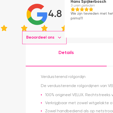
Hans Spijkerbosch
5 uren geleden
4.8
We zijn tevreden met he
prima11
Beoordeel ons
Details
Verduisterend rolgordijn
De verduisterende rolgordijnen van VEL
100% origineel VELUX. Rechtstreeks 
Verkrijgbaar met zowel witgelakte of
Zowel handbediend als op netstroo