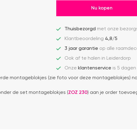
Nu kopen
Thuisbezorgd
met onze bezorgs
Klantbeoordeling
4,8/5
3 jaar garantie
op alle raamdec
Ook af te halen in Leiderdorp
Onze
klantenservice
is 5 dagen
de montageblokjes (zie foto voor deze montageblokjes) no
ronder de set montageblokjes (
ZOZ 230
) aan je order toevoe