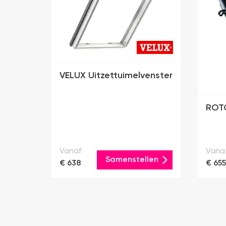
VELUX Uitzettuimelvenster
ROTO
Vanaf
Vana
Samenstellen
€ 638
€ 655