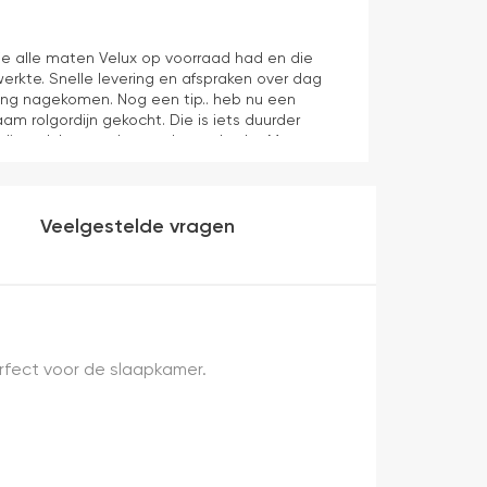
Maurice
1 dag geleden
e alle maten Velux op voorraad had en die
Juiste product 
erkte. Snelle levering en afspraken over dag
aan verwachti
ering nagekomen. Nog een tip.. heb nu een
aam rolgordijn gekocht. Die is iets duurder
die ook het en der worden verkocht. Maar
heel makkelijk( ben denk ik 10 min bezig
veel mooier uit en kreukt niet bij het inrollen.
Veelgestelde vragen
erfect voor de slaapkamer.