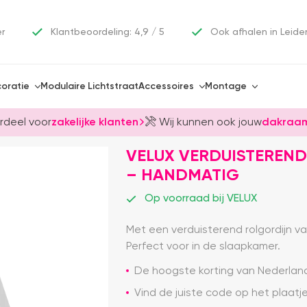
er
Klantbeoordeling: 4,9 / 5
Ook afhalen in Leide
oratie
Modulaire Lichtstraat
Accessoires
Montage
rdeel voor
zakelijke klanten
Wij kunnen ook jouw
dakraam
VELUX VERDUISTEREND
– HANDMATIG
Op voorraad bij VELUX
Met een verduisterend rolgordijn v
Perfect voor in de slaapkamer.
De hoogste korting van Nederlan
Vind de juiste code op het plaat