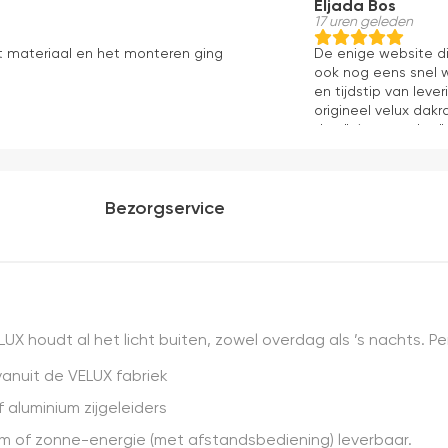
Eljada Bos
17 uren geleden
t materiaal en het monteren ging
De enige website di
ook nog eens snel w
en tijdstip van lev
origineel velux dakr
dan "eigen merken" 
installatie is echt 
geweest) en hij rolt 
Bezorgservice
UX houdt al het licht buiten, zowel overdag als ’s nachts. P
vanuit de VELUX fabriek
 aluminium zijgeleiders
m of zonne-energie (met afstandsbediening) leverbaar.