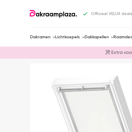
Officieel VELUX deal
Dakramen
Lichtkoepels
Dakkapellen
Raamdec
Extra voo