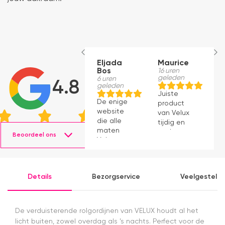
Eljada
Maurice
B
Bos
16 uren
M
geleden
6 uren
1
4.8
geleden
g
Juiste
De enige
le
product
website
v
van Velux
die alle
a
tijdig en
maten
snel
Beoordeel ons
Velux op
geleverd.
voorraad
Product
had en die
voldoet
ook nog
aan
Details
Bezorgservice
Veelgesteld
eens snel
verwachting.
werkte.
Snelle
levering en
De verduisterende rolgordijnen van VELUX houdt al het
afspraken
licht buiten, zowel overdag als ’s nachts. Perfect voor de