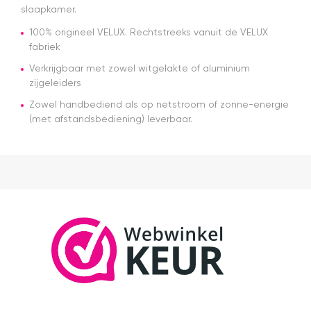
over dag
slaapkamer.
en tijdstip
van
100% origineel VELUX. Rechtstreeks vanuit de VELUX
levering
fabriek
nagekomen.
Nog een
Verkrijgbaar met zowel witgelakte of aluminium
tip.. heb nu
zijgeleiders
een
Zowel handbediend als op netstroom of zonne-energie
origineel
(met afstandsbediening) leverbaar.
velux
dakraam
rolgordijn
gekocht.
Die is iets
duurder
dan "eigen
merken"
die ook
het en der
worden
verkocht.
Maar
installatie
is echt