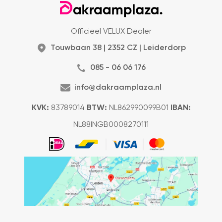
Officieel VELUX Dealer
Touwbaan 38 | 2352 CZ | Leiderdorp
085 - 06 06 176
info@dakraamplaza.nl
KVK:
83789014
BTW:
NL862990099B01
IBAN:
NL88INGB0008270111