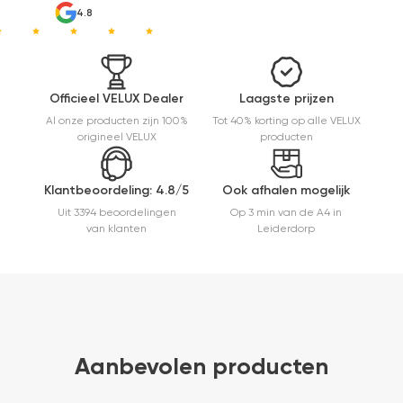
heel
4.8
makkelijk(
ben denk
ik 10 min
bezig
geweest)
Officieel VELUX Dealer
Laagste prijzen
en hij rolt
Al onze producten zijn 100%
Tot 40% korting op alle VELUX
veel
origineel VELUX
producten
mooier uit
en kreukt
niet bij het
Klantbeoordeling: 4.8/5
Ook afhalen mogelijk
inrollen.
Uit 3394 beoordelingen
Op 3 min van de A4 in
van klanten
Leiderdorp
Aanbevolen producten