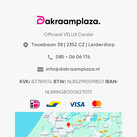
Officieel VELUX Dealer
Touwbaan 38 | 2352 CZ | Leiderdorp
085 - 06 06 176
info@dakraamplaza.nl
KVK:
83789014
BTW:
NL862990099B01
IBAN:
NL88INGB0008270111