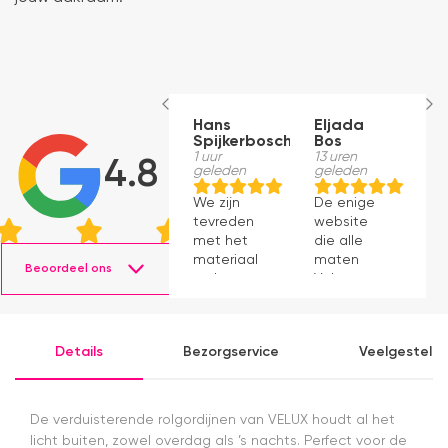
Hans
Eljada
M
Spijkerbosch
Bos
22
g
1 uur
13 uren
4.8
geleden
geleden
J
We zijn
De enige
p
tevreden
website
v
met het
die alle
ti
materiaal
maten
s
Beoordeel ons
en het
Velux op
g
monteren
voorraad
P
ging
had en die
v
prima11
ook nog
a
Details
Bezorgservice
Veelgesteld
eens snel
v
werkte.
Snelle
levering en
De verduisterende rolgordijnen van VELUX houdt al het
afspraken
licht buiten, zowel overdag als ’s nachts. Perfect voor de