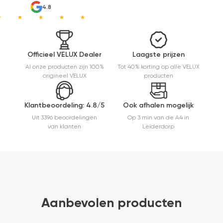
heel
4.8
makkelijk(
ben denk
ik 10 min
bezig
geweest)
Officieel VELUX Dealer
Laagste prijzen
en hij rolt
Al onze producten zijn 100%
Tot 40% korting op alle VELUX
veel
origineel VELUX
producten
mooier uit
en kreukt
niet bij het
Klantbeoordeling: 4.8/5
Ook afhalen mogelijk
inrollen.
Uit 3396 beoordelingen
Op 3 min van de A4 in
van klanten
Leiderdorp
Aanbevolen producten