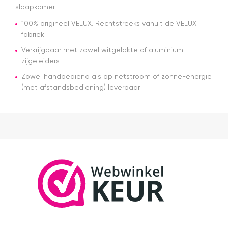
over dag
slaapkamer.
en tijdstip
van
100% origineel VELUX. Rechtstreeks vanuit de VELUX
levering
fabriek
nagekomen.
Nog een
Verkrijgbaar met zowel witgelakte of aluminium
tip.. heb nu
zijgeleiders
een
Zowel handbediend als op netstroom of zonne-energie
origineel
(met afstandsbediening) leverbaar.
velux
dakraam
rolgordijn
gekocht.
Die is iets
duurder
dan "eigen
merken"
die ook
het en der
worden
verkocht.
Maar
installatie
is echt