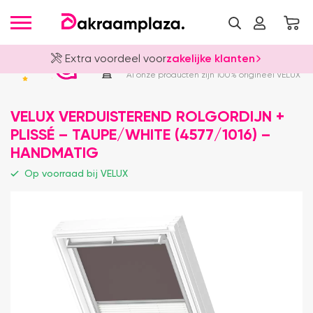
Extra voordeel voor
zakelijke klanten
Officieel VELUX Dealer
4.8
Al onze producten zijn 100% origineel VELUX
VELUX VERDUISTEREND ROLGORDIJN +
PLISSÉ – TAUPE/WHITE (4577/1016) –
HANDMATIG
Op voorraad bij VELUX