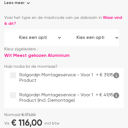
Lees meer
Voer het type en de maatcode van uw dakraam in
Waar vind
ik dit?
Kleur zijgeleiders :
Wit
Meest gekozen
Aluminium
Hulp nodig bij de montage?
Rolgordijn Montageservice - Voor 1
+
€
39,95
Product
Rolgordijn Montageservice - Voor 1
+
€
49,95
Product (incl. Demontage)
Normaal
€
171,00
€
116,00
Va.
incl btw