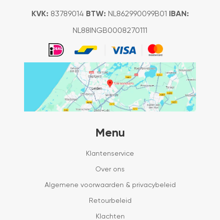
KVK:
83789014
BTW:
NL862990099B01
IBAN:
NL88INGB0008270111
Menu
Klantenservice
Over ons
Algemene voorwaarden & privacybeleid
Retourbeleid
Klachten