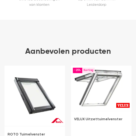
van klanten
Leiderdorp
Aanbevolen producten
-25%
VELUX Uitzettuimelvenster
ROTO Tuimelvenster