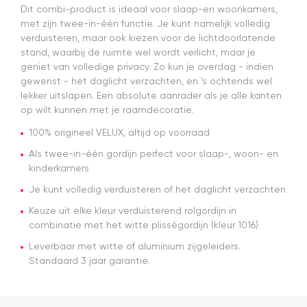
met deze
t
Dit combi-product is ideaal voor slaap-en woonkamers,
webshop
e
met zijn twee-in-één functie. Je kunt namelijk volledig
a
verduisteren, maar ook kiezen voor de lichtdoorlatende
N
stand, waarbij de ruimte wel wordt verlicht, maar je
d
geniet van volledige privacy. Zo kun je overdag - indien
d
gewenst - het daglicht verzachten, en ’s ochtends wel
n
lekker uitslapen. Een absolute aanrader als je alle kanten
pl
op wilt kunnen met je raamdecoratie.
100% origineel VELUX, altijd op voorraad
Als twee-in-één gordijn perfect voor slaap-, woon- en
kinderkamers
Je kunt volledig verduisteren of het daglicht verzachten
Keuze uit elke kleur verduisterend rolgordijn in
combinatie met het witte plisségordijn (kleur 1016)
Leverbaar met witte of aluminium zijgeleiders.
Standaard 3 jaar garantie.