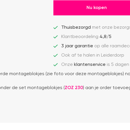
Nu kopen
Thuisbezorgd
met onze bezorgs
Klantbeoordeling
4,8/5
3 jaar garantie
op alle raamdec
Ook af te halen in Leiderdorp
Onze
klantenservice
is 5 dagen
de montageblokjes (zie foto voor deze montageblokjes) no
ronder de set montageblokjes (
ZOZ 230
) aan je order toevoe