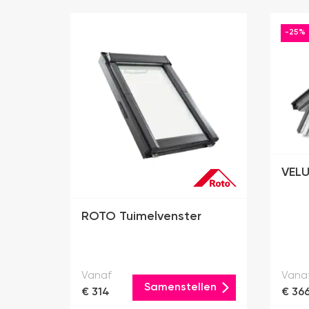
-25%
VELU
ROTO Tuimelvenster
Vanaf
Vana
Samenstellen
€ 314
€ 36