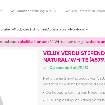
er
Klantbeoordeling: 4,9 / 5
Ook afhalen in Leide
oratie
Modulaire Lichtstraat
Accessoires
Montage
rdeel voor
zakelijke klanten
Wij kunnen ook jouw
dakraam
VELUX VERDUISTEREND
NATURAL/WHITE (4579
Op voorraad bij VELUX
Het ultieme 2-in-1 product van VEL
verzachten van het daglicht als voll
De hoogste korting van Nederland
2-in-1 oplossing: de kamer verdui