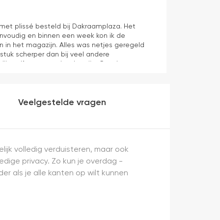
Hans Spijker
1 dag geleden
n met plissé besteld bij Dakraamplaza. Het
We zijn tevred
envoudig en binnen een week kon ik de
prima11
n in het magazijn. Alles was netjes geregeld
 stuk scherper dan bij veel andere
dijn zelf mag er ook zeker zijn. Goede
werking en eenvoudig te monteren. Een prima
Veelgestelde vragen
ijk volledig verduisteren, maar ook
ledige privacy. Zo kun je overdag -
er als je alle kanten op wilt kunnen