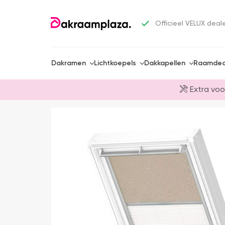
Officieel VELUX deal
Dakramen
Lichtkoepels
Dakkapellen
Raamdec
Extra voo