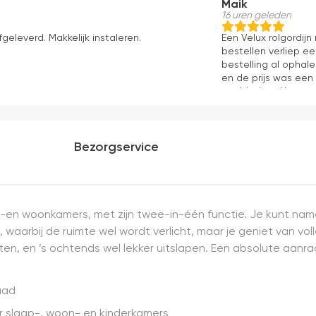
Maik
16 uren geleden
fgeleverd. Makkelijk instaleren.
Een Velux rolgordij
bestellen verliep e
bestelling al ophale
en de prijs was een
aanbieders. Het gor
kwaliteit, mooie af
ervaring.
Bezorgservice
p-en woonkamers, met zijn twee-in-één functie. Je kunt namel
 waarbij de ruimte wel wordt verlicht, maar je geniet van vol
en, en ’s ochtends wel lekker uitslapen. Een absolute aanrad
raad
or slaap-, woon- en kinderkamers