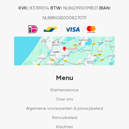
KVK:
83789014
BTW:
NL862990099B01
IBAN:
NL88INGB0008270111
Menu
Klantenservice
Over ons
Algemene voorwaarden & privacybeleid
Retourbeleid
Klachten