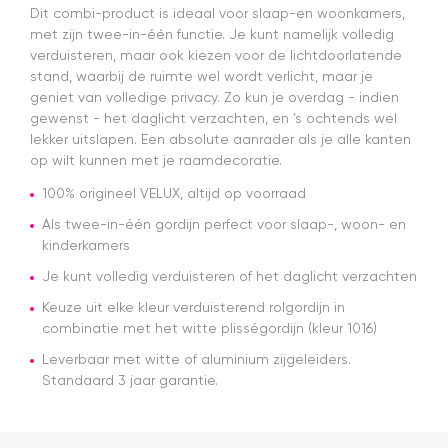
met deze
t
Dit combi-product is ideaal voor slaap-en woonkamers,
webshop
e
met zijn twee-in-één functie. Je kunt namelijk volledig
a
verduisteren, maar ook kiezen voor de lichtdoorlatende
N
stand, waarbij de ruimte wel wordt verlicht, maar je
d
geniet van volledige privacy. Zo kun je overdag - indien
d
gewenst - het daglicht verzachten, en ’s ochtends wel
n
lekker uitslapen. Een absolute aanrader als je alle kanten
pl
op wilt kunnen met je raamdecoratie.
100% origineel VELUX, altijd op voorraad
Als twee-in-één gordijn perfect voor slaap-, woon- en
kinderkamers
Je kunt volledig verduisteren of het daglicht verzachten
Keuze uit elke kleur verduisterend rolgordijn in
combinatie met het witte plisségordijn (kleur 1016)
Leverbaar met witte of aluminium zijgeleiders.
Standaard 3 jaar garantie.