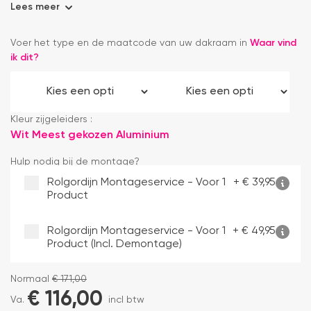
Lees meer
Voer het type en de maatcode van uw dakraam in
Waar vind
ik dit?
Kleur zijgeleiders :
Wit
Meest gekozen
Aluminium
Hulp nodig bij de montage?
Rolgordijn Montageservice - Voor 1
+
€
39,95
Product
Rolgordijn Montageservice - Voor 1
+
€
49,95
Product (incl. Demontage)
Normaal
€
171,00
€
116,00
Va.
incl btw