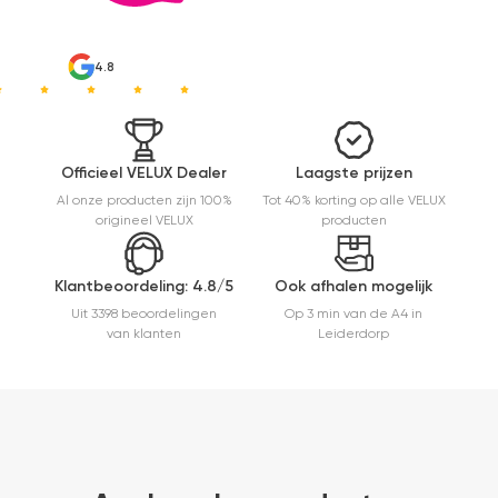
te
monteren.
Een prima
4.8
ervaring.
Officieel VELUX Dealer
Laagste prijzen
Al onze producten zijn 100%
Tot 40% korting op alle VELUX
origineel VELUX
producten
Klantbeoordeling: 4.8/5
Ook afhalen mogelijk
Uit 3398 beoordelingen
Op 3 min van de A4 in
van klanten
Leiderdorp