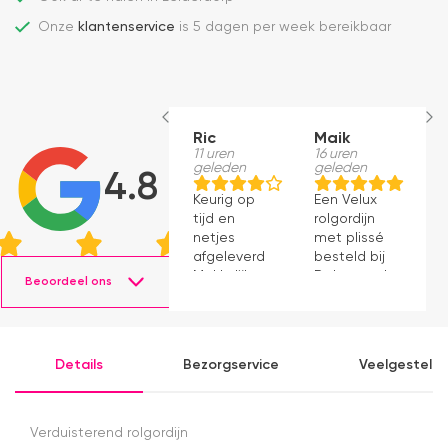
Onze
klantenservice
is 5 dagen per week bereikbaar
Ric
Maik
H
11 uren
16 uren
S
geleden
geleden
1
4.8
g
Keurig op
Een Velux
W
tijd en
rolgordijn
t
netjes
met plissé
m
afgeleverd.
besteld bij
m
Makkelijk
Dakraamplaza.
Beoordeel ons
e
instaleren.
Het
m
bestellen
g
verliep
p
eenvoudig
Details
Bezorgservice
Veelgesteld
en binnen
een week
kon ik de
bestelling
Verduisterend rolgordijn
al ophalen