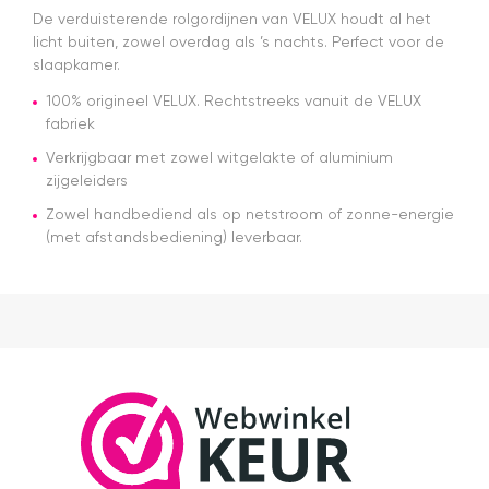
De verduisterende rolgordijnen van VELUX houdt al het
in het
magazijn.
licht buiten, zowel overdag als ’s nachts. Perfect voor de
Alles was
slaapkamer.
netjes
100% origineel VELUX. Rechtstreeks vanuit de VELUX
geregeld
en de prijs
fabriek
was een
Verkrijgbaar met zowel witgelakte of aluminium
stuk
zijgeleiders
scherper
dan bij
Zowel handbediend als op netstroom of zonne-energie
veel
(met afstandsbediening) leverbaar.
andere
aanbieders.
Het gordijn
zelf mag
er ook
zeker zijn.
Goede
kwaliteit,
mooie
afwerking
en
eenvoudig