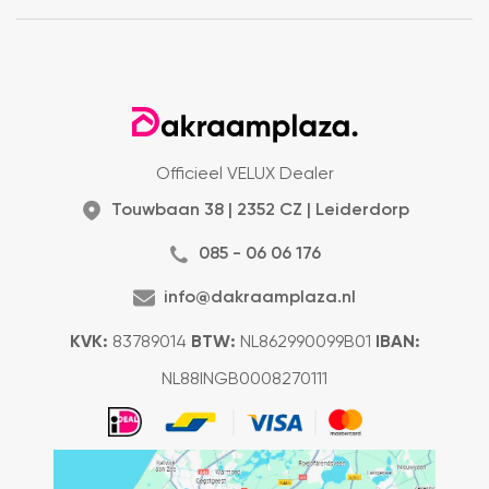
Officieel VELUX Dealer
Touwbaan 38 | 2352 CZ | Leiderdorp
085 - 06 06 176
info@dakraamplaza.nl
KVK:
83789014
BTW:
NL862990099B01
IBAN:
NL88INGB0008270111