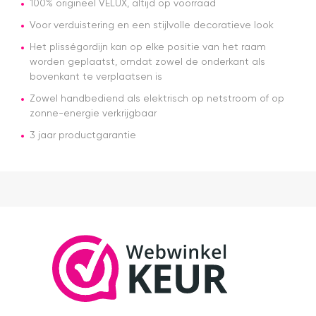
en
magazijn.
100% origineel VELUX, altijd op voorraad
v
Alles was
Voor verduistering en een stijlvolle decoratieve look
le
netjes
n
geregeld
Het plisségordijn kan op elke positie van het raam
N
en de prijs
worden geplaatst, omdat zowel de onderkant als
ti
was een
bovenkant te verplaatsen is
e
stuk
or
scherper
Zowel handbediend als elektrisch op netstroom of op
v
dan bij
zonne-energie verkrijgbaar
d
veel
ro
3 jaar productgarantie
andere
g
aanbieders.
Di
Het gordijn
d
zelf mag
d
er ook
m
zeker zijn.
d
Goede
h
kwaliteit,
w
mooie
v
afwerking
M
en
in
eenvoudig
is
te
h
monteren.