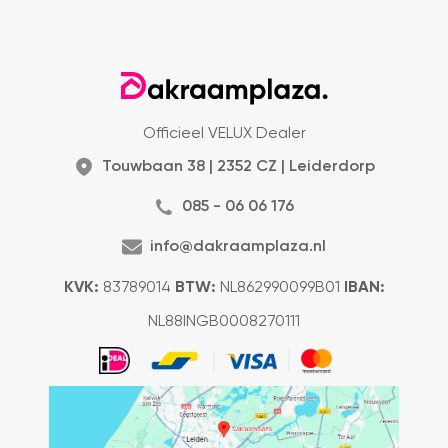
Officieel VELUX Dealer
Touwbaan 38 | 2352 CZ | Leiderdorp
085 - 06 06 176
info@dakraamplaza.nl
KVK:
83789014
BTW:
NL862990099B01
IBAN:
NL88INGB0008270111