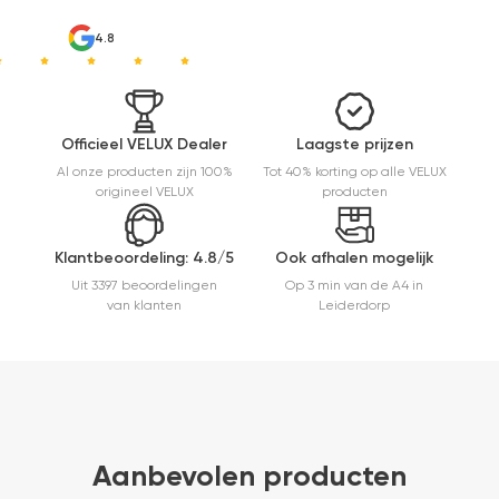
ma
Een prima
b
ervaring.
4.8
ik
b
g
en
v
Officieel VELUX Dealer
Laagste prijzen
m
Al onze producten zijn 100%
Tot 40% korting op alle VELUX
e
origineel VELUX
producten
ni
in
Klantbeoordeling: 4.8/5
Ook afhalen mogelijk
Uit 3397 beoordelingen
Op 3 min van de A4 in
van klanten
Leiderdorp
Aanbevolen producten