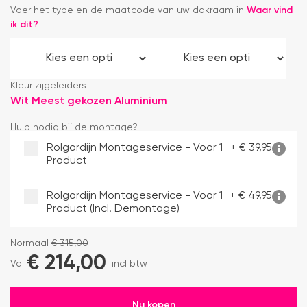
Voer het type en de maatcode van uw dakraam in
Waar vind
ik dit?
Kleur zijgeleiders :
Wit
Meest gekozen
Aluminium
Hulp nodig bij de montage?
Rolgordijn Montageservice - Voor 1
+
€
39,95
Product
Rolgordijn Montageservice - Voor 1
+
€
49,95
Product (incl. Demontage)
Normaal
€
315,00
€
214,00
Va.
incl btw
Nu kopen