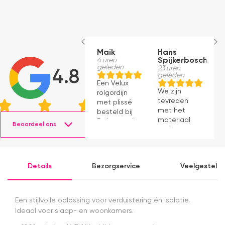
Maik
Hans
E
4 uren
Spijkerbosch
B
geleden
23 uren
1
4.8
geleden
g
Een Velux
We zijn
D
rolgordijn
tevreden
w
met plissé
met het
di
besteld bij
materiaal
m
Dakraamplaza.
Beoordeel ons
en het
V
Het
monteren
v
bestellen
ging
h
verliep
prima11
o
eenvoudig
Details
Bezorgservice
Veelgesteld
e
en binnen
w
een week
S
kon ik de
l
bestelling
Een stijlvolle oplossing voor verduistering én isolatie.
a
al ophalen
Ideaal voor slaap- en woonkamers.
o
in het