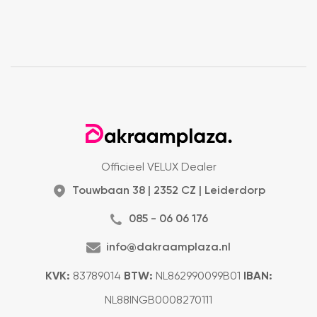
Officieel VELUX Dealer
Touwbaan 38 | 2352 CZ | Leiderdorp
085 - 06 06 176
info@dakraamplaza.nl
KVK:
83789014
BTW:
NL862990099B01
IBAN:
NL88INGB0008270111