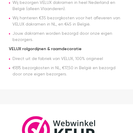
Wij bezorgen VELUX dakramen in heel Nederland en
a
België (alleen Vlaanderen).
N
d
Wij hanteren €35 bezorgkosten voor het afleveren van
d
VELUX dakramen in NL, en €45 in België.
n
pl
Jouw dakramen worden bezorgd door onze eigen
bezorgers.
VELUX rolgordijnen & raamdecoratie
Direct uit de fabriek van VELUX, 100% origineel
€9,95 bezorgkosten in NL, €17,50 in België en bezorgd
door onze eigen bezorgers.