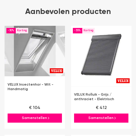
Aanbevolen producten
-30%
-35%
VELUX Insectenhor - Wit -
Handmatig
VELUX Rolluik - Grijs /
anthraciet - Elektrisch
€ 104
€ 412
Samenstellen
Samenstellen