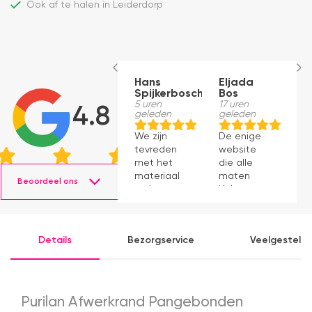
Ook af te halen in Leiderdorp
Hans
Eljada
M
Spijkerbosch
Bos
1
g
5 uren
17 uren
4.8
geleden
geleden
J
We zijn
De enige
p
tevreden
website
v
met het
die alle
ti
materiaal
maten
s
Beoordeel ons
en het
Velux op
g
monteren
voorraad
P
ging
had en die
v
prima11
ook nog
a
Details
Bezorgservice
Veelgesteld
eens snel
v
werkte.
Snelle
levering en
afspraken
Purilan Afwerkrand Pangebonden
over dag