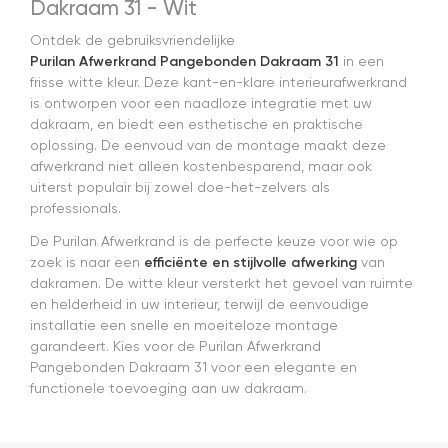
Dakraam 31 - Wit
en tijdstip
van
Ontdek de gebruiksvriendelijke
levering
Purilan Afwerkrand Pangebonden Dakraam 31
in een
nagekomen.
frisse witte kleur. Deze kant-en-klare interieurafwerkrand
Nog een
is ontworpen voor een naadloze integratie met uw
tip.. heb nu
dakraam, en biedt een esthetische en praktische
een
oplossing. De eenvoud van de montage maakt deze
origineel
velux
afwerkrand niet alleen kostenbesparend, maar ook
dakraam
uiterst populair bij zowel doe-het-zelvers als
rolgordijn
professionals.
gekocht.
De Purilan Afwerkrand is de perfecte keuze voor wie op
Die is iets
duurder
zoek is naar een
efficiënte en stijlvolle afwerking
van
dan "eigen
dakramen. De witte kleur versterkt het gevoel van ruimte
merken"
en helderheid in uw interieur, terwijl de eenvoudige
die ook
installatie een snelle en moeiteloze montage
het en der
garandeert. Kies voor de Purilan Afwerkrand
worden
Pangebonden Dakraam 31 voor een elegante en
verkocht.
functionele toevoeging aan uw dakraam.
Maar
installatie
is echt