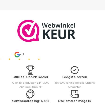
heel
makkelijk(
ben denk
ik 10 min
bezig
geweest)
en hij rolt
veel
mooier uit
en kreukt
niet bij het
inrollen.
4.8
Officieel Ubbink Dealer
Laagste prijzen
Al onze producten zijn 100%
Tot 40% korting op alle Ubbink
origineel Ubbink
producten
Klantbeoordeling: 4.8/5
Ook afhalen mogelijk