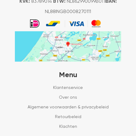
KVK:
83789014
BTW:
NL862990099B01
IBAN:
NL88INGB0008270111
Menu
Klantenservice
Over ons
Algemene voorwaarden & privacybeleid
Retourbeleid
Klachten