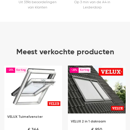
Uit 3396 beoordelingen
Op 3 min van de A4 in
van klanten
Leiderdorp
Meest verkochte producten
-25%
-25%
VELUX Tuimelvenster
VELUX 2 in 1 dakraam
€ 366
€ 950