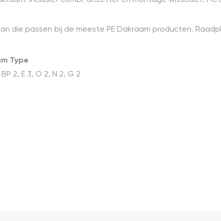
aan die passen bij de meeste PE Dakraam producten. Raadp
m Type
 BP 2, E 3, O 2, N 2, G 2