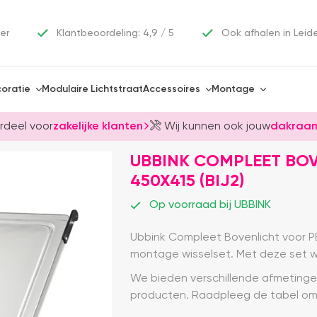
er
Klantbeoordeling: 4,9 / 5
Ook afhalen in Leid
oratie
Modulaire Lichtstraat
Accessoires
Montage
rdeel voor
zakelijke klanten
Wij kunnen ook jouw
dakraam
UBBINK COMPLEET BO
450X415 (BIJ2)
Op voorraad bij UBBINK
Ubbink Compleet Bovenlicht voor PE
montage wisselset. Met deze set wo
We bieden verschillende afmetinge
producten. Raadpleeg de tabel om