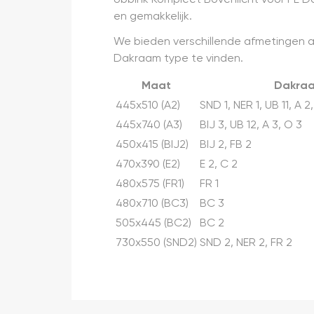
en gemakkelijk.
We bieden verschillende afmetingen 
Dakraam type te vinden.
Maat
Dakraa
445x510 (A2)
SND 1, NER 1, UB 11, A 2,
445x740 (A3)
BIJ 3, UB 12, A 3, O 3
450x415 (BIJ2)
BIJ 2, FB 2
470x390 (E2)
E 2, C 2
480x575 (FR1)
FR 1
480x710 (BC3)
BC 3
505x445 (BC2)
BC 2
730x550 (SND2)
SND 2, NER 2, FR 2