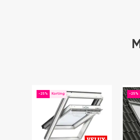
M
-25%
-25%