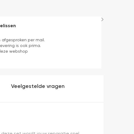
elissen
Ed Bloem
3 uren geleden
s afgesproken per mail.
Bestelling op 
 levering is ook prima.
het updaten va
deze webshop
een aanrader. 
Veelgestelde vragen
 deze set wordt jouw reparatie snel