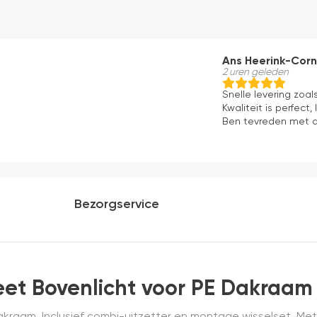
Ans Heerink-Corn
2 uren geleden
Snelle levering zoal
Kwaliteit is perfect,
Ben tevreden met 
Bezorgservice
et Bovenlicht voor PE Dakraam
kraam. Inclusief combi-uitzetter en montage wisselset. Met