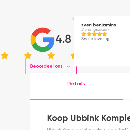
sven benjamins
2 uren geleden
4.8
Snelle levering
Beoordeel ons
Details
Koop Ubbink Komple
Ubbink Kompleet Bovenlicht voor PE Da