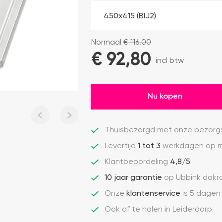
Normaal
€
116,00
€ 
92,80
incl btw
Nu kopen
Thuisbezorgd met onze bezorg
Levertijd
1 tot 3
werkdagen op m
Klantbeoordeling
4,8/5
10 jaar garantie
op Ubbink dak
Onze
klantenservice
is 5 dagen
Ook af te halen in Leiderdorp