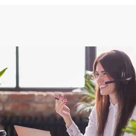
akkelijk( ben denk ik 10 min bezig
ooier uit en kreukt niet bij het inrollen.