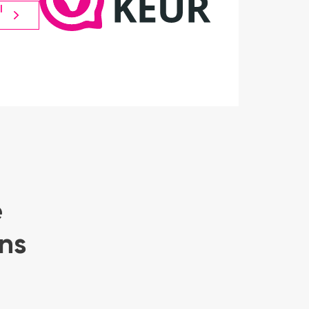
l
e
ns