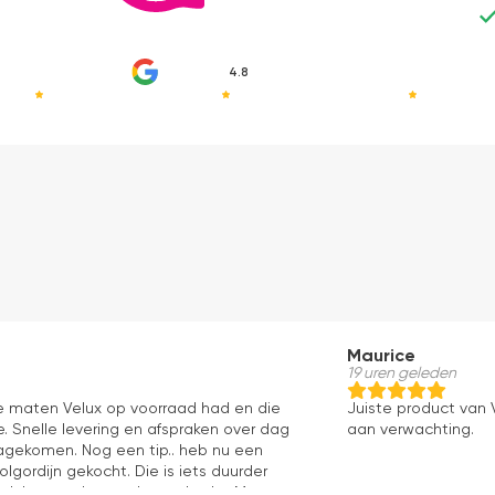
4.8
Maurice
19 uren geleden
le maten Velux op voorraad had en die
Juiste product van V
. Snelle levering en afspraken over dag
aan verwachting.
 nagekomen. Nog een tip.. heb nu een
olgordijn gekocht. Die is iets duurder
ok het en der worden verkocht. Maar