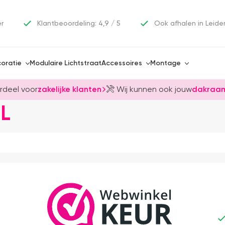
er
Klantbeoordeling: 4,9 / 5
Ook afhalen in Leide
oratie
Modulaire Lichtstraat
Accessoires
Montage
rdeel voor
zakelijke klanten
Wij kunnen ook jouw
dakraam
L