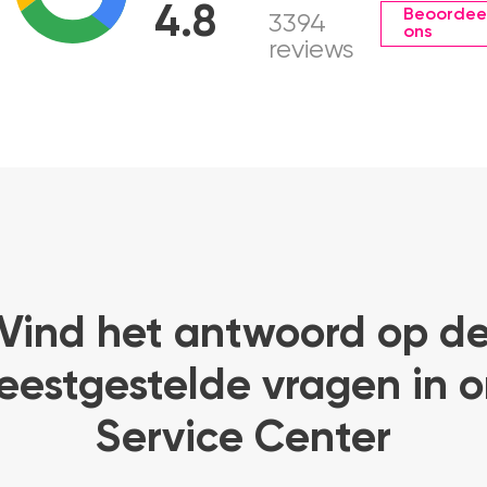
4.8
Beoordee
3394
ons
reviews
Vind het antwoord op d
eestgestelde vragen in o
Service Center