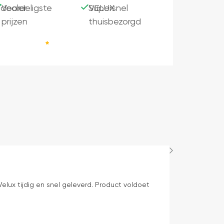
dealer
Voordeligste
Supersnel
VELUX
prijzen
thuisbezorgd
Bep Mens
1 dag geleden
elux tijdig en snel geleverd. Product voldoet
levering volge