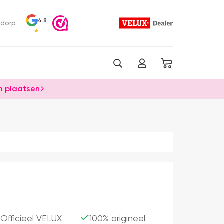
4.8
rdorp
 plaatsen
Officieel VELUX
100% origineel