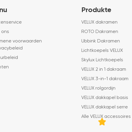
nu
Produkte
tenservice
VELUX dakramen
 ons
ROTO Dakramen
mene voorwaarden
Ubbink Dakramen
ivacybeleid
Lichtkoepels VELUX
urbeleid
Skylux Lichtkoepels
hten
VELUX 2 in 1 dakraam
VELUX 3-in-1 dakraam
VELUX rolgordijn
VELUX dakkapel basis
VELUX dakkapel serre
Alle VELUX accessoires