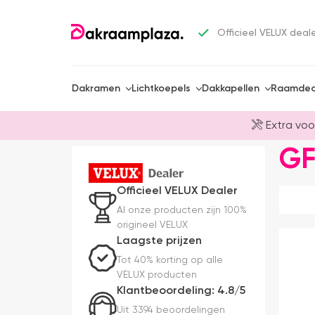
Officieel VELUX deal
Dakramen
Lichtkoepels
Dakkapellen
Raamdec
Extra voo
GF
Officieel VELUX Dealer
Al onze producten zijn 100%
origineel VELUX
Laagste prijzen
Tot 40% korting op alle
VELUX producten
Klantbeoordeling: 4.8/5
Uit 3394 beoordelingen