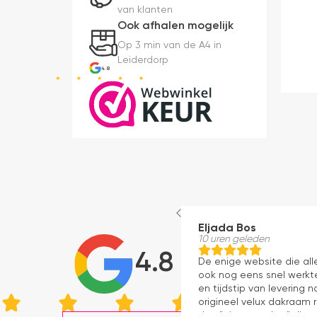
van klanten
Ook afhalen mogelijk
Op 3 min van de A4 in
Leiderdorp
4.8
Eljada Bos
10 uren geleden
4.8
De enige website die al
ook nog eens snel werkte
en tijdstip van levering
origineel velux dakraam r
dan "eigen merken" die o