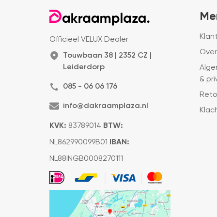
Me
Klan
Officieel VELUX Dealer
Over
Touwbaan 38 | 2352 CZ |
Leiderdorp
Alge
& pr
085 - 06 06 176
Reto
info@dakraamplaza.nl
Klac
KVK:
83789014
BTW:
NL862990099B01
IBAN:
NL88INGB0008270111