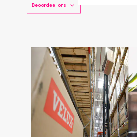
Beoordeel ons
installatie is echt heel m
geweest) en hij rolt veel m