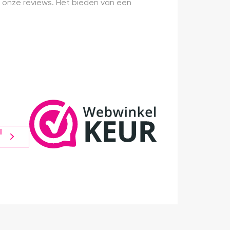
 onze reviews. Het bieden van een
l