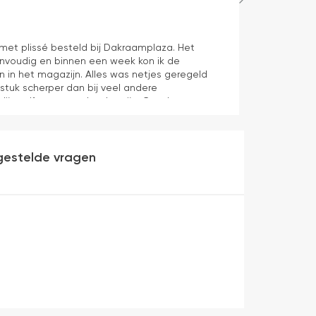
Hans Spijker
1 dag geleden
n met plissé besteld bij Dakraamplaza. Het
We zijn tevred
envoudig en binnen een week kon ik de
prima11
n in het magazijn. Alles was netjes geregeld
 stuk scherper dan bij veel andere
dijn zelf mag er ook zeker zijn. Goede
werking en eenvoudig te monteren. Een prima
gestelde vragen