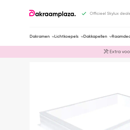
Officieel Skylux deal
Dakramen
Lichtkoepels
Dakkapellen
Raamdec
Extra voo