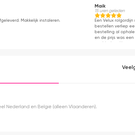
Maik
15 uren geleden
fgeleverd. Makkelijk instaleren.
Een Velux rolgordij
bestellen verliep e
bestelling al ophale
en de prijs was een
aanbieders. Het gor
kwaliteit, mooie af
ervaring.
Veel
el Nederland en België (alleen Vlaanderen).