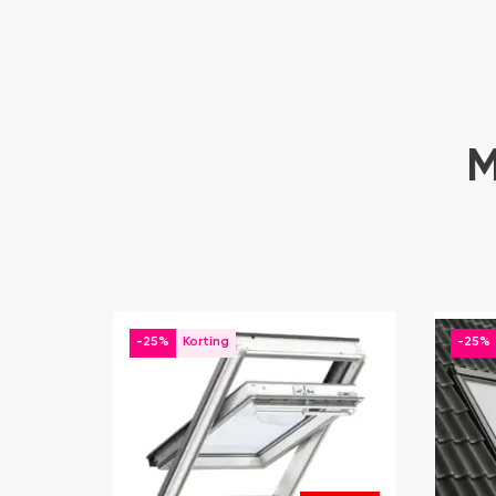
M
-25%
-25%