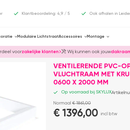
er
Klantbeoordeling: 4,9 / 5
Ook afhalen in Leide
oratie
Modulaire Lichtstraat
Accessoires
Montage
rdeel voor
zakelijke klanten
Wij kunnen ook jouw
dakraam
VENTILERENDE PVC-O
VLUCHTRAAM MET KRUK
0600 X 2000 MM
Op voorraad bij SKYLUX
Artikeln
Normaal
€
1861,00
€ 
1396,00
incl btw