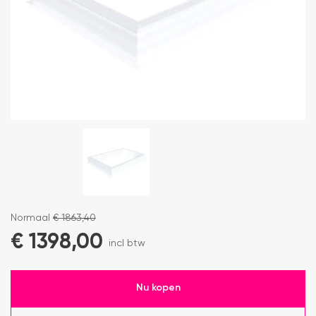
Normaal
€
1863,40
€
1398,00
incl btw
Nu kopen