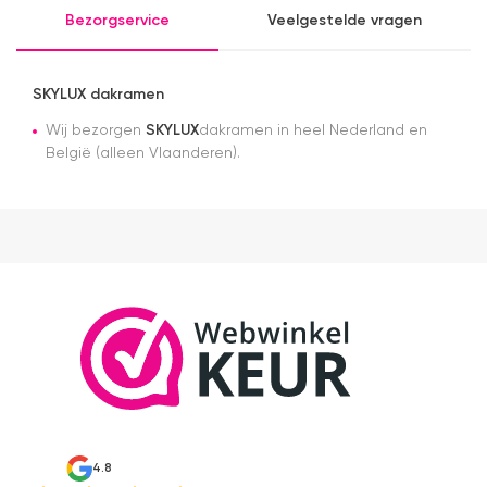
e
Bezorgservice
Veelgestelde vragen
e
e
k
b
SKYLUX dakramen
a
Wij bezorgen
SKYLUX
dakramen in heel Nederland en
in
m
België (alleen Vlaanderen).
A
n
g
en
w
s
s
da
v
a
a
H
z
e
ze
4.8
G