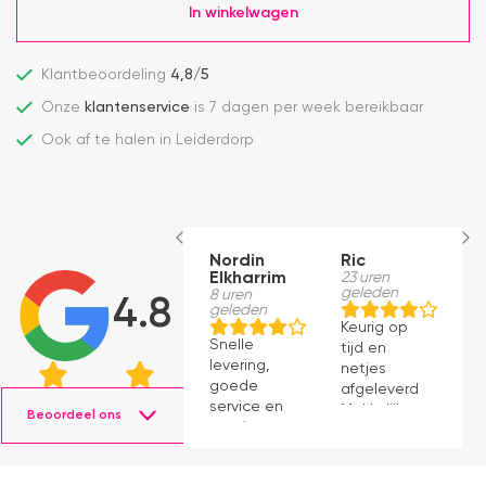
In winkelwagen
Klantbeoordeling
4,8/5
Onze
klantenservice
is 7 dagen per week bereikbaar
Ook af te halen in Leiderdorp
Nordin
Ric
M
Elkharrim
23 uren
1
geleden
g
8 uren
4.8
geleden
Keurig op
E
Snelle
tijd en
ro
levering,
netjes
m
goede
afgeleverd.
be
service en
Makkelijk
D
Beoordeel ons
mooie
instaleren.
H
producten.
b
ve