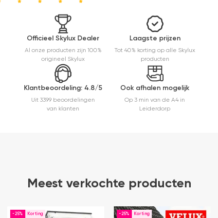
kw
m
a
e
Officieel Skylux Dealer
Laagste prijzen
e
Al onze producten zijn 100%
Tot 40% korting op alle Skylux
t
origineel Skylux
producten
m
E
er
Klantbeoordeling: 4.8/5
Ook afhalen mogelijk
Uit 3399 beoordelingen
Op 3 min van de A4 in
van klanten
Leiderdorp
Meest verkochte producten
-25%
-25%