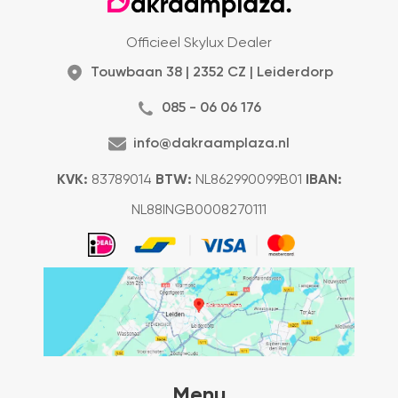
Officieel Skylux Dealer
Touwbaan 38 | 2352 CZ | Leiderdorp
085 - 06 06 176
info@dakraamplaza.nl
KVK:
83789014
BTW:
NL862990099B01
IBAN:
NL88INGB0008270111
Menu