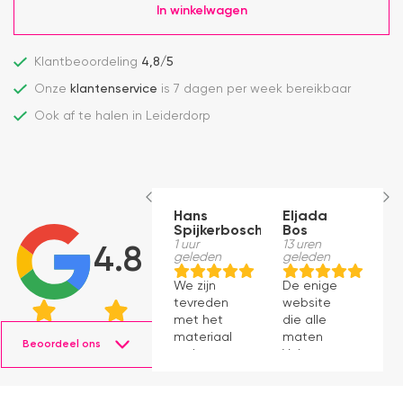
In winkelwagen
Klantbeoordeling
4,8/5
Onze
klantenservice
is 7 dagen per week bereikbaar
Ook af te halen in Leiderdorp
Hans
Eljada
M
Spijkerbosch
Bos
22
g
1 uur
13 uren
4.8
geleden
geleden
J
We zijn
De enige
p
tevreden
website
v
met het
die alle
ti
materiaal
maten
s
Beoordeel ons
en het
Velux op
g
monteren
voorraad
P
ging
had en die
v