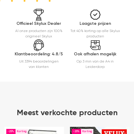
het en der
worden
verkocht.
Maar
Officieel Skylux Dealer
Laagste prijzen
installatie
Al onze producten zijn 100%
Tot 40% korting op alle Skylux
is echt
origineel Skylux
producten
heel
makkelijk(
ben denk
Klantbeoordeling: 4.8/5
Ook afhalen mogelijk
ik 10 min
bezig
Uit 3394 beoordelingen
Op 3 min van de A4 in
geweest)
van klanten
Leiderdorp
en hij rolt
veel
mooier uit
en kreukt
niet bij het
inrollen.
Meest verkochte producten
-25%
-25%