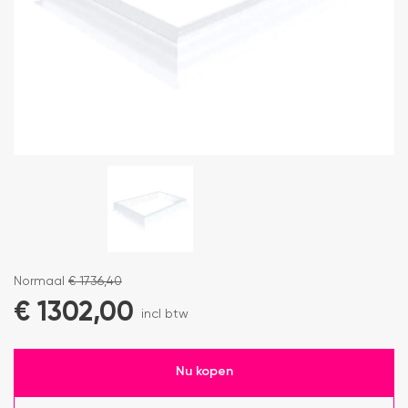
Normaal
€
1736,40
€
1302,00
incl btw
Nu kopen