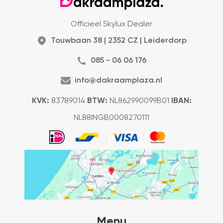
Officieel Skylux Dealer
Touwbaan 38 | 2352 CZ | Leiderdorp
085 - 06 06 176
info@dakraamplaza.nl
KVK:
83789014
BTW:
NL862990099B01
IBAN:
NL88INGB0008270111
Menu