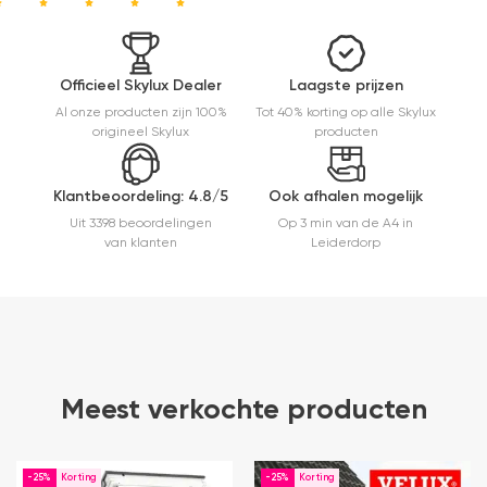
kwaliteit,
mooie
afwerking
en
Officieel Skylux Dealer
Laagste prijzen
eenvoudig
Al onze producten zijn 100%
Tot 40% korting op alle Skylux
te
origineel Skylux
producten
monteren.
Een prima
ervaring.
Klantbeoordeling: 4.8/5
Ook afhalen mogelijk
Uit 3398 beoordelingen
Op 3 min van de A4 in
van klanten
Leiderdorp
Meest verkochte producten
-25%
-25%