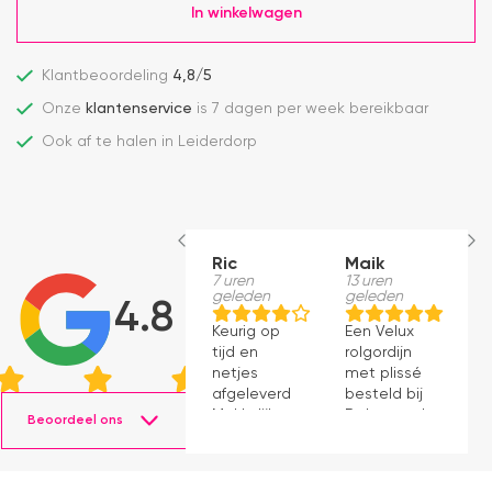
In winkelwagen
Klantbeoordeling
4,8/5
Onze
klantenservice
is 7 dagen per week bereikbaar
Ook af te halen in Leiderdorp
Ric
Maik
H
7 uren
13 uren
S
geleden
geleden
1
4.8
g
Keurig op
Een Velux
W
tijd en
rolgordijn
t
netjes
met plissé
m
afgeleverd.
besteld bij
m
Makkelijk
Dakraamplaza.
Beoordeel ons
e
instaleren.
Het
m
bestellen
g
verliep