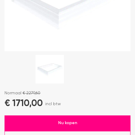
Normaal
€
2279,60
€
1710,00
incl btw
Nu kopen