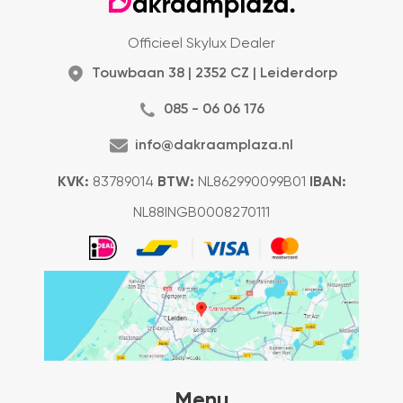
Officieel Skylux Dealer
Touwbaan 38 | 2352 CZ | Leiderdorp
085 - 06 06 176
info@dakraamplaza.nl
KVK:
83789014
BTW:
NL862990099B01
IBAN:
NL88INGB0008270111
Menu