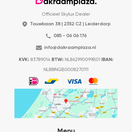
Officieel Skylux Dealer
Touwbaan 38 | 2352 CZ | Leiderdorp
085 - 06 06 176
info@dakraamplaza.nl
KVK:
83789014
BTW:
NL862990099B01
IBAN:
NL88INGB0008270111
Menu