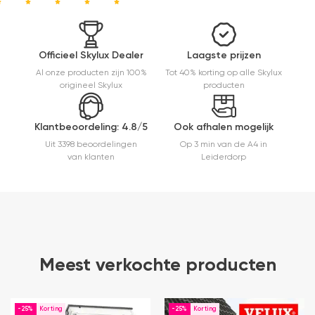
kwaliteit,
mooie
afwerking
en
Officieel Skylux Dealer
Laagste prijzen
eenvoudig
Al onze producten zijn 100%
Tot 40% korting op alle Skylux
te
origineel Skylux
producten
monteren.
Een prima
ervaring.
Klantbeoordeling: 4.8/5
Ook afhalen mogelijk
Uit 3398 beoordelingen
Op 3 min van de A4 in
van klanten
Leiderdorp
Meest verkochte producten
-25%
-25%