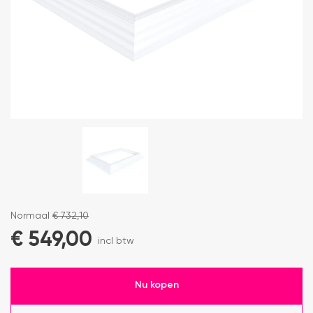
Normaal
€
732,10
€
549,00
incl btw
Nu kopen