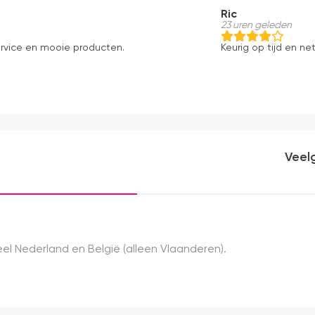
Ric
23 uren geleden
ervice en mooie producten.
Keurig op tijd en net
Veel
el Nederland en België (alleen Vlaanderen).