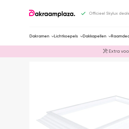
Officieel Skylux deal
Dakramen
Lichtkoepels
Dakkapellen
Raamdec
Extra voo