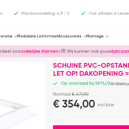
er
Klantbeoordeling: 4,9 / 5
Ook afhalen in Leide
oratie
Modulaire Lichtstraat
Accessoires
Montage
rdeel voor
zakelijke klanten
Wij kunnen ook jouw
dakraam
SCHUINE PVC-OPSTAND
LET OP! DAKOPENING =
Op voorraad bij SKYLUX
Artikeln
Normaal
€
471,90
€ 
354,00
incl btw