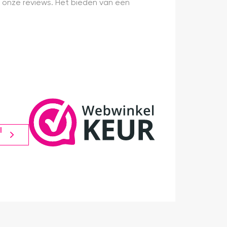
 onze reviews. Het bieden van een
l