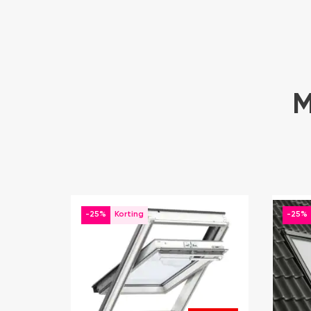
M
-25%
-25%