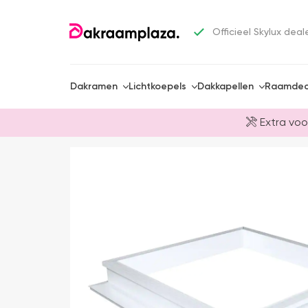
Officieel Skylux deal
Dakramen
Lichtkoepels
Dakkapellen
Raamdec
Extra voo