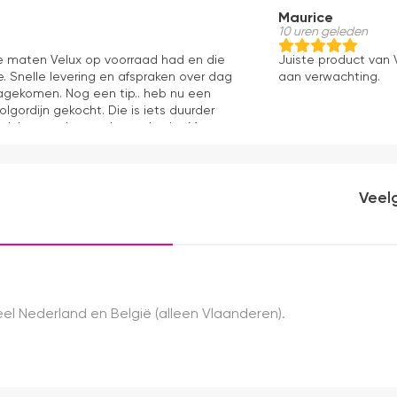
Maurice
10 uren geleden
le maten Velux op voorraad had en die
Juiste product van V
. Snelle levering en afspraken over dag
aan verwachting.
 nagekomen. Nog een tip.. heb nu een
olgordijn gekocht. Die is iets duurder
ok het en der worden verkocht. Maar
akkelijk( ben denk ik 10 min bezig
ooier uit en kreukt niet bij het inrollen.
Veel
el Nederland en België (alleen Vlaanderen).