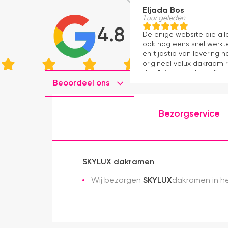
Eljada Bos
1 uur geleden
4.8
De enige website die al
ook nog eens snel werkte
en tijdstip van levering
origineel velux dakraam r
dan "eigen merken" die o
Beoordeel ons
installatie is echt heel m
geweest) en hij rolt veel m
Bezorgservice
SKYLUX dakramen
Wij bezorgen
SKYLUX
dakramen in he