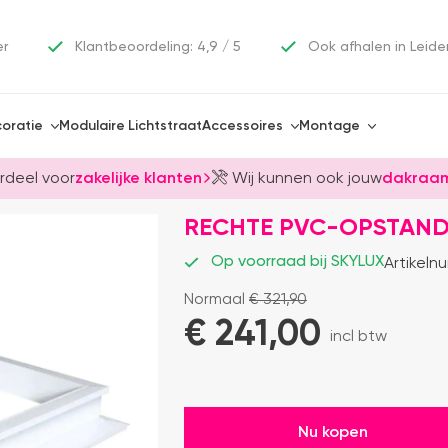
er
Klantbeoordeling: 4,9 / 5
Ook afhalen in Leide
oratie
Modulaire Lichtstraat
Accessoires
Montage
rdeel voor
zakelijke klanten
Wij kunnen ook jouw
dakraam
RECHTE PVC-OPSTAND 
Op voorraad bij SKYLUX
Artikeln
Normaal
€
321,90
€ 
241,00
incl btw
Nu kopen