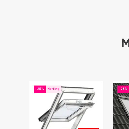
M
-25%
-25%