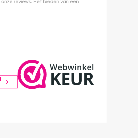
 onze reviews. Het bieden van een
l