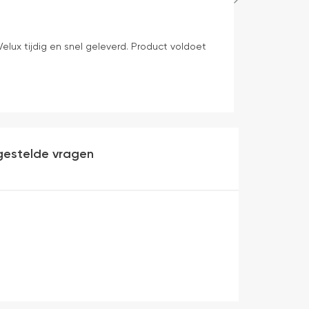
Bep Mens
21 uren geleden
elux tijdig en snel geleverd. Product voldoet
levering volge
gestelde vragen