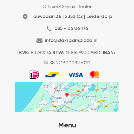
Officieel Skylux Dealer
Touwbaan 38 | 2352 CZ | Leiderdorp
085 - 06 06 176
info@dakraamplaza.nl
KVK:
83789014
BTW:
NL862990099B01
IBAN:
NL88INGB0008270111
Menu