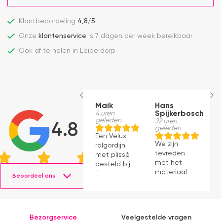
Klantbeoordeling
4,8/5
Onze
klantenservice
is 7 dagen per week bereikbaar
Ook af te halen in Leiderdorp
Maik
Hans
E
4 uren
Spijkerbosch
B
geleden
22 uren
1
4.8
geleden
g
Een Velux
We zijn
D
rolgordijn
tevreden
w
met plissé
met het
di
besteld bij
materiaal
m
Dakraamplaza.
Beoordeel ons
en het
V
Het
monteren
v
bestellen
ging
h
verliep
prima11
o
eenvoudig
Bezorgservice
Veelgestelde vragen
e
en binnen