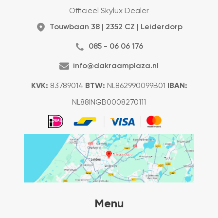
Officieel Skylux Dealer
Touwbaan 38 | 2352 CZ | Leiderdorp
085 - 06 06 176
info@dakraamplaza.nl
KVK:
83789014
BTW:
NL862990099B01
IBAN:
NL88INGB0008270111
Menu