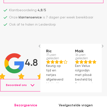
Klantbeoordeling
4,8/5
Onze
klantenservice
is 7 dagen per week bereikbaar
Ook af te halen in Leiderdorp
Ric
Maik
H
11 uren
16 uren
S
geleden
geleden
1
4.8
g
Keurig op
Een Velux
W
tijd en
rolgordijn
t
netjes
met plissé
m
afgeleverd.
besteld bij
m
Makkelijk
Dakraamplaza.
Beoordeel ons
e
instaleren.
Het
m
bestellen
g
verliep
p
eenvoudig
Bezorgservice
Veelgestelde vragen
en binnen