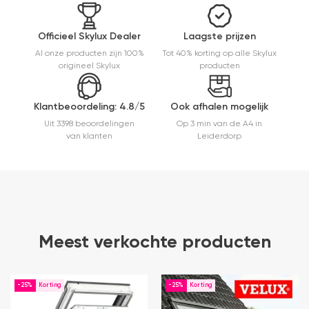
mooie
afwerking
en
Officieel Skylux Dealer
Laagste prijzen
eenvoudig
Al onze producten zijn 100%
Tot 40% korting op alle Skylux
te
origineel Skylux
producten
monteren.
Een prima
ervaring.
Klantbeoordeling: 4.8/5
Ook afhalen mogelijk
Uit 3398 beoordelingen
Op 3 min van de A4 in
van klanten
Leiderdorp
Meest verkochte producten
-25%
-25%