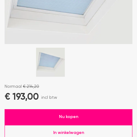
Normaal
€
214,20
€
193,00
incl btw
Nu kopen
In winkelwagen