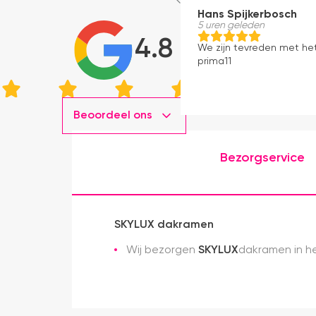
Hans Spijkerbosch
5 uren geleden
4.8
We zijn tevreden met he
prima11
Beoordeel ons
Bezorgservice
SKYLUX dakramen
Wij bezorgen
SKYLUX
dakramen in he