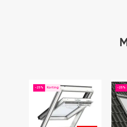
M
-25%
-25%