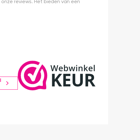
 onze reviews. Het bieden van een
l