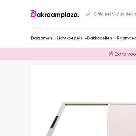
Officieel Skylux deal
Dakramen
Lichtkoepels
Dakkapellen
Raamdec
Extra voo