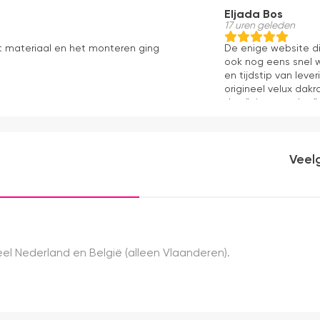
Eljada Bos
17 uren geleden
t materiaal en het monteren ging
De enige website di
ook nog eens snel w
en tijdstip van lev
origineel velux dakr
dan "eigen merken" 
installatie is echt 
geweest) en hij rolt 
Veel
el Nederland en België (alleen Vlaanderen).