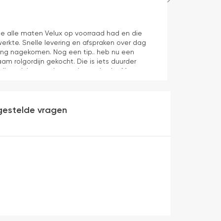
Maurice
1 dag geleden
e alle maten Velux op voorraad had en die
Juiste product 
erkte. Snelle levering en afspraken over dag
aan verwachti
ering nagekomen. Nog een tip.. heb nu een
aam rolgordijn gekocht. Die is iets duurder
die ook het en der worden verkocht. Maar
heel makkelijk( ben denk ik 10 min bezig
veel mooier uit en kreukt niet bij het inrollen.
gestelde vragen