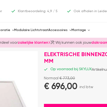
er
Klantbeoordeling: 4,9 / 5
Ook afhalen in Leide
oratie
Modulaire Lichtstraat
Accessoires
Montage
rdeel voor
zakelijke klanten
Wij kunnen ook jouw
dakraam
ELEKTRISCHE BINNENZ
MM
Op voorraad bij SKYLUX
Artikeln
Normaal
€
773,00
€ 
696,00
incl btw