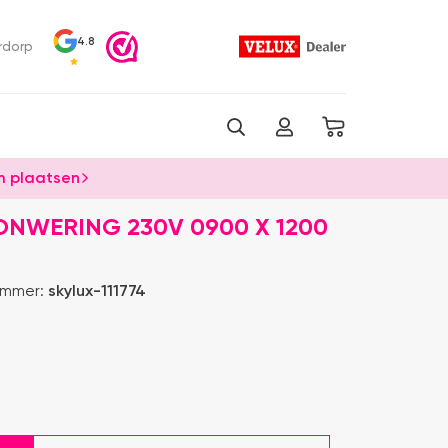
4.8
rdorp
 plaatsen
ONWERING 230V 0900 X 1200
ummer:
skylux-111774