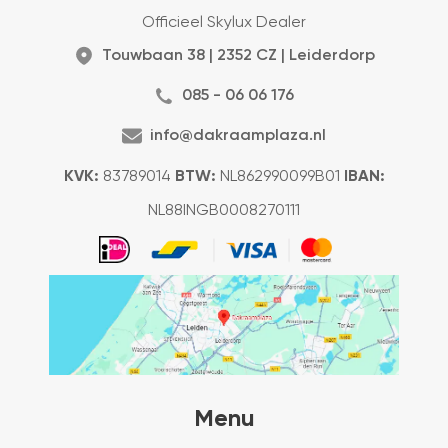
Officieel Skylux Dealer
Touwbaan 38 | 2352 CZ | Leiderdorp
085 - 06 06 176
info@dakraamplaza.nl
KVK:
83789014
BTW:
NL862990099B01
IBAN:
NL88INGB0008270111
Menu