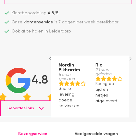
Klantbeoordeling
4,8/5
Onze
klantenservice
is 7 dagen per week bereikbaar
Ook af te halen in Leiderdorp
Nordin
Ric
M
Elkharrim
23 uren
1
geleden
g
8 uren
4.8
geleden
Keurig op
E
Snelle
tijd en
ro
levering,
netjes
m
goede
afgeleverd.
be
service en
Makkelijk
D
Beoordeel ons
mooie
instaleren.
H
producten.
b
ve
e
Bezorgservice
Veelgestelde vragen
e