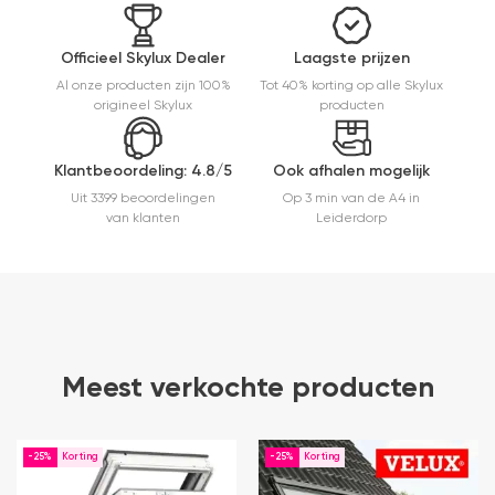
m
a
e
Officieel Skylux Dealer
Laagste prijzen
e
Al onze producten zijn 100%
Tot 40% korting op alle Skylux
t
origineel Skylux
producten
m
E
er
Klantbeoordeling: 4.8/5
Ook afhalen mogelijk
Uit 3399 beoordelingen
Op 3 min van de A4 in
van klanten
Leiderdorp
Meest verkochte producten
-25%
-25%