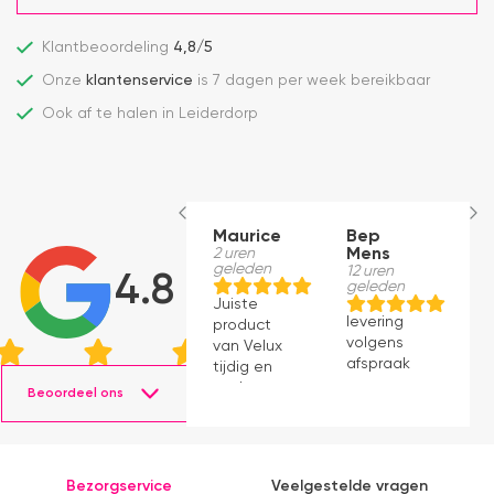
Klantbeoordeling
4,8/5
Onze
klantenservice
is 7 dagen per week bereikbaar
Ook af te halen in Leiderdorp
Maurice
Bep
B
2 uren
Mens
M
geleden
12 uren
12
4.8
geleden
g
Juiste
levering
le
product
volgens
v
van Velux
afspraak
a
tijdig en
snel
Beoordeel ons
geleverd.
Product
voldoet
aan
Bezorgservice
Veelgestelde vragen
verwachting.