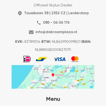
Officieel Skylux Dealer
Touwbaan 38 | 2352 CZ | Leiderdorp
085 - 06 06 176
info@dakraamplaza.nl
KVK:
83789014
BTW:
NL862990099B01
IBAN:
NL88INGB0008270111
Menu