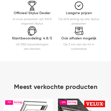
Officieel Skylux Dealer
Laagste prijzen
Al onze producten zijn 100%
Tot 40% korting op alle Skylux
origineel Skylux
producten
Klantbeoordeling: 4.8/5
Ook afhalen mogelijk
Uit 3392 beoordelingen
Op 3 min van de A4 in
van klanten
Leiderdorp
Meest verkochte producten
-25%
-25%