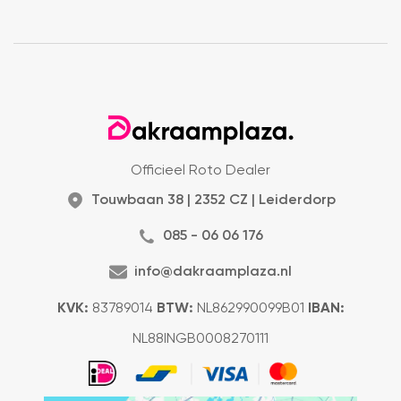
Officieel Roto Dealer
Touwbaan 38 | 2352 CZ | Leiderdorp
085 - 06 06 176
info@dakraamplaza.nl
KVK:
83789014
BTW:
NL862990099B01
IBAN:
NL88INGB0008270111