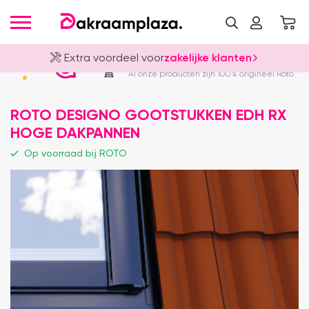
Extra voordeel voor
zakelijke klanten
Officieel Roto Dealer
4.8
Al onze producten zijn 100% origineel Roto
ROTO DESIGNO GOOTSTUKKEN EDH RX
HOGE DAKPANNEN
Op voorraad bij ROTO