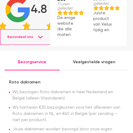
geleden
11 uren
1
4.8
geleden
g
Juiste
De enige
le
product
website
v
van Velux
die alle
a
tijdig en
maten
snel
Beoordeel ons
Velux op
geleverd.
voorraad
Product
had en die
voldoet
ook nog
aan
Bezorgservice
Veelgestelde vragen
eens snel
verwachting.
werkte.
Snelle
levering en
Roto dakramen
afspraken
over dag
Wij bezorgen Roto dakramen in heel Nederland en
en tijdstip
België (alleen Vlaanderen).
van
Wij hanteren €35 bezorgkosten voor het afleveren van
levering
Roto dakramen in NL, en €45 in België (per zending –
nagekomen.
Nog een
niet per product).
tip.. heb nu
Jouw dakramen worden bezorgd door onze eigen
een