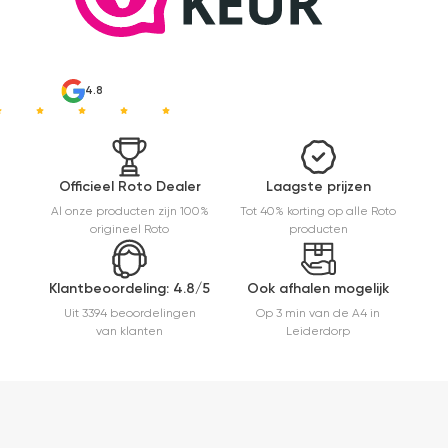
mooier uit
en kreukt
niet bij het
inrollen.
4.8
Officieel Roto Dealer
Laagste prijzen
Al onze producten zijn 100%
Tot 40% korting op alle Roto
origineel Roto
producten
Klantbeoordeling: 4.8/5
Ook afhalen mogelijk
Uit 3394 beoordelingen
Op 3 min van de A4 in
van klanten
Leiderdorp