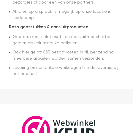
bezorgers of door een van onze partners.
origineel
velux
Afhalen op afspraak is mogelijk op onze locatie in
dakraam
Leiderdorp.
rolgordijn
gekocht.
Roto gootstukken & aansluitproducten
Die is iets
Gootstukken, isolatiesets en aansluitmanchetten
duurder
dan "eigen
gelden als volumineuze artikelen.
merken"
Ook hier geldt: €35 bezorgkosten in NL per zending –
die ook
meerdere artikelen worden samen verzonden.
het en der
worden
Levering binnen enkele werkdagen (zie de levertijd bij
verkocht.
het product).
Maar
installatie
is echt
heel
makkelijk(
ben denk
ik 10 min
bezig
geweest)
en hij rolt
veel