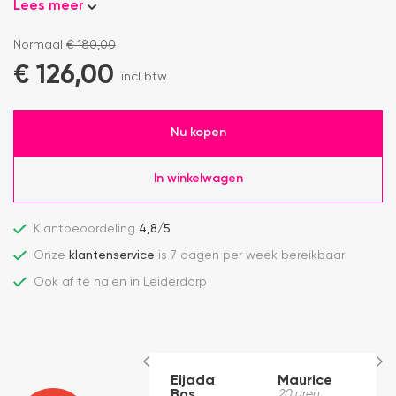
Lees meer
Normaal
€
180,00
€
126,00
incl btw
Nu kopen
In winkelwagen
Klantbeoordeling
4,8/5
Onze
klantenservice
is 7 dagen per week bereikbaar
Ook af te halen in Leiderdorp
Eljada
Maurice
B
Bos
20 uren
M