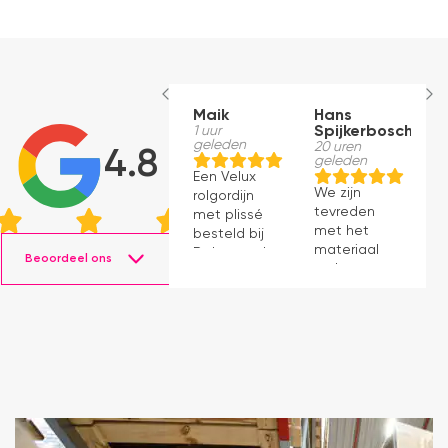
Maik
Hans
E
1 uur
Spijkerbosch
B
geleden
20 uren
1
4.8
geleden
g
Een Velux
We zijn
D
rolgordijn
tevreden
w
met plissé
met het
di
besteld bij
materiaal
m
Dakraamplaza.
Beoordeel ons
en het
V
Het
monteren
v
bestellen
ging
h
verliep
prima11
o
eenvoudig
e
en binnen
w
een week
S
kon ik de
l
bestelling
a
al ophalen
o
in het