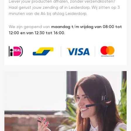
h
monteren.
Liever jouw producten afhalen, zonder verzendkosten?
ma
Een prima
Haal gerust jouw zending af in Leiderdorp. Wij zitten op 3
b
ervaring.
minuten van de A4 bij afslag Leiderdorp.
ik
b
We zijn geopend van
maandag t/m vrijdag van 08:00 tot
g
12:00 en van 12:30 tot 16:00.
en
v
m
e
ni
in