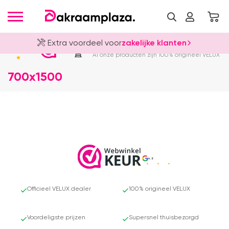
Extra voordeel voor
zakelijke klanten
Officieel VELUX Dealer
4.8
Al onze producten zijn 100% origineel VELUX
700x1500
4.8
Officieel VELUX dealer
100% origineel VELUX
Voordeligste prijzen
Supersnel thuisbezorgd