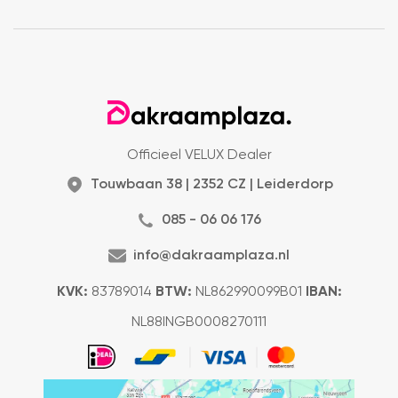
Officieel VELUX Dealer
Touwbaan 38 | 2352 CZ | Leiderdorp
085 - 06 06 176
info@dakraamplaza.nl
KVK:
83789014
BTW:
NL862990099B01
IBAN:
NL88INGB0008270111