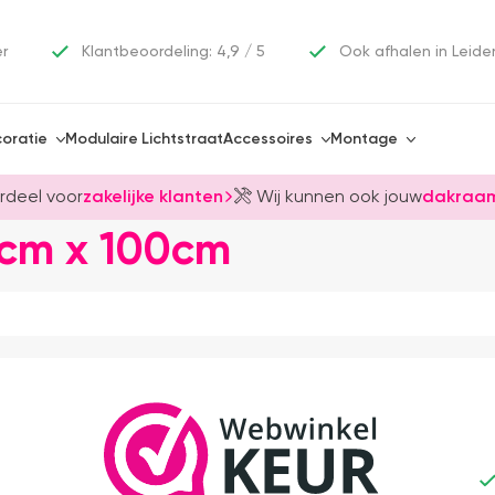
er
Klantbeoordeling: 4,9 / 5
Ook afhalen in Leide
oratie
Modulaire Lichtstraat
Accessoires
Montage
rdeel voor
zakelijke klanten
Wij kunnen ook jouw
dakraam
cm x 100cm