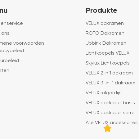
nu
Produkte
tenservice
VELUX dakramen
 ons
ROTO Dakramen
mene voorwaarden
Ubbink Dakramen
ivacybeleid
Lichtkoepels VELUX
urbeleid
Skylux Lichtkoepels
hten
VELUX 2 in 1 dakraam
VELUX 3-in-1 dakraam
VELUX rolgordijn
VELUX dakkapel basis
VELUX dakkapel serre
Alle VELUX accessoires