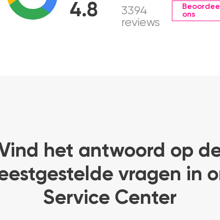
4.8
Beoordee
3394
ons
reviews
Vind het antwoord op d
eestgestelde vragen in o
Service Center