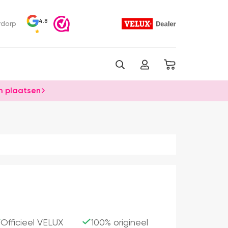
4.8
rdorp
 plaatsen
Officieel VELUX
100% origineel