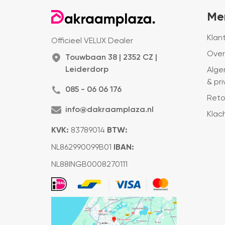
Me
Klan
Officieel VELUX Dealer
Over
Touwbaan 38 | 2352 CZ |
Leiderdorp
Alge
& pr
085 - 06 06 176
Reto
info@dakraamplaza.nl
Klac
KVK:
83789014
BTW:
NL862990099B01
IBAN:
NL88INGB0008270111