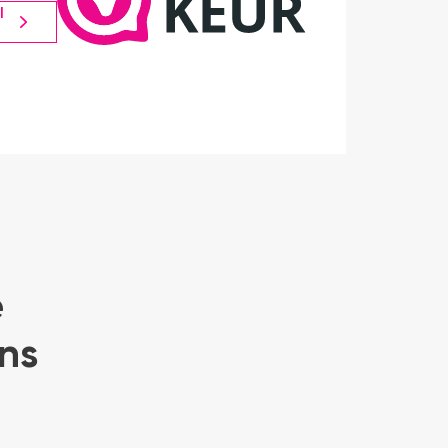
l
e
ns