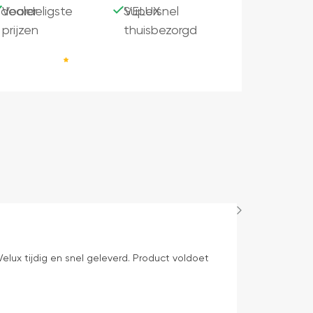
dealer
Voordeligste
Supersnel
VELUX
prijzen
thuisbezorgd
Bep Mens
1 dag geleden
elux tijdig en snel geleverd. Product voldoet
levering volge