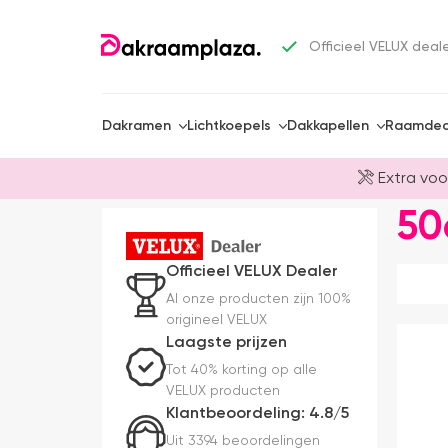
Officieel VELUX deal
Dakramen
Lichtkoepels
Dakkapellen
Raamdec
Extra voo
50
Officieel VELUX Dealer
Al onze producten zijn 100%
origineel VELUX
Laagste prijzen
Tot 40% korting op alle
VELUX producten
Klantbeoordeling: 4.8/5
Uit 3394 beoordelingen