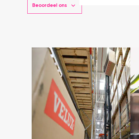
Beoordeel ons
installatie is echt heel m
geweest) en hij rolt veel m