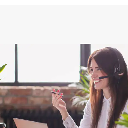
akkelijk( ben denk ik 10 min bezig
ooier uit en kreukt niet bij het inrollen.