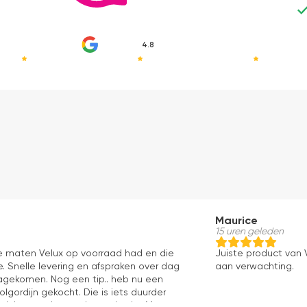
4.8
Maurice
15 uren geleden
le maten Velux op voorraad had en die
Juiste product van V
. Snelle levering en afspraken over dag
aan verwachting.
 nagekomen. Nog een tip.. heb nu een
olgordijn gekocht. Die is iets duurder
ok het en der worden verkocht. Maar