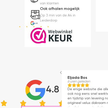
van klanten
Ook afhalen mogelijk
Op 3 min van de A4 in
Leiderdorp
4.8
Eljada Bos
6 uren geleden
4.8
De enige website die al
ook nog eens snel werkte
en tijdstip van levering
origineel velux dakraam r
dan "eigen merken" die o