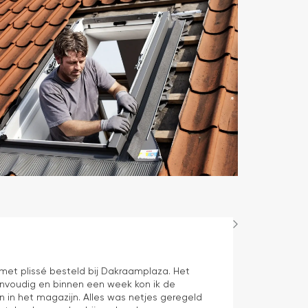
Hans Spijker
1 dag geleden
n met plissé besteld bij Dakraamplaza. Het
We zijn tevred
envoudig en binnen een week kon ik de
prima11
n in het magazijn. Alles was netjes geregeld