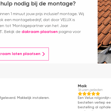
 hulp nodig bij de montage?
nnen 1 minuut jouw prijs inclusief montage. Wij
k een montagebedrijf, dat door VELUX is
en tot 'Montagepartner van het Jaar
'. Bekijk de
dakraam plaatsen
pagina voor
kraam laten plaatsen
Maik
16 uren geleden
fgeleverd. Makkelijk instaleren.
Een Velux rolgordij
bestellen verliep e
bestelling al ophale