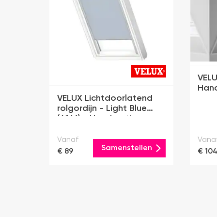
VELU
Han
VELUX Lichtdoorlatend
rolgordijn - Light Blue
(4166) - Handmatig
Vanaf
Vana
Samenstellen
€ 89
€ 10