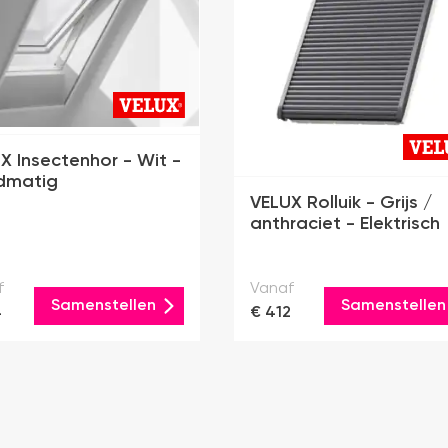
X Insectenhor - Wit -
dmatig
VELUX Rolluik - Grijs /
anthraciet - Elektrisch
f
Vanaf
Samenstellen
Samenstellen
4
€ 412