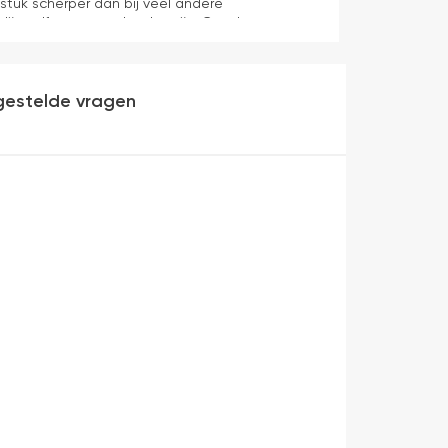
 stuk scherper dan bij veel andere
dijn zelf mag er ook zeker zijn. Goede
werking en eenvoudig te monteren. Een prima
gestelde vragen