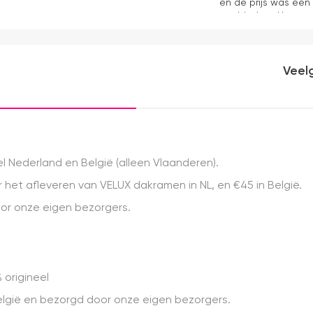
en de prijs was een
aanbieders. Het gor
kwaliteit, mooie af
ervaring.
Veel
 Nederland en België (alleen Vlaanderen).
het afleveren van VELUX dakramen in NL, en €45 in België.
r onze eigen bezorgers.
 origineel
 België en bezorgd door onze eigen bezorgers.