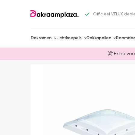
Officieel VELUX deal
Dakramen
Lichtkoepels
Dakkapellen
Raamdec
Extra voo