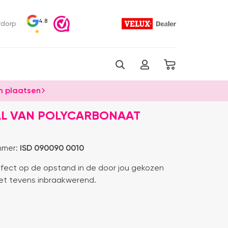
4.8
rdorp
 plaatsen
L VAN POLYCARBONAAT
mmer:
ISD 090090 0010
fect op de opstand in de door jou gekozen
het tevens inbraakwerend.