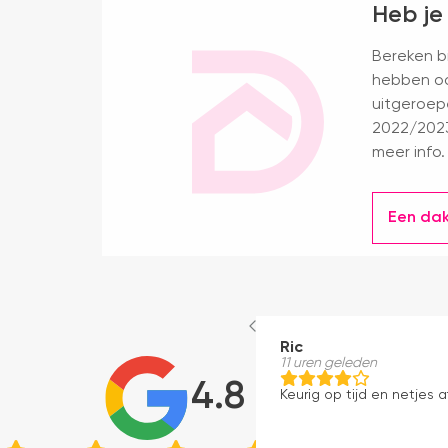
Heb je
Bereken bi
hebben oo
uitgeroep
2022/2023
meer info.
Een da
Ric
11 uren geleden
4.8
Keurig op tijd en netjes a