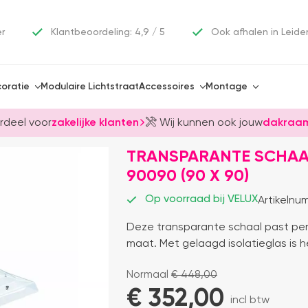
er
Klantbeoordeling: 4,9 / 5
Ook afhalen in Leide
oratie
Modulaire Lichtstraat
Accessoires
Montage
rdeel voor
zakelijke klanten
Wij kunnen ook jouw
dakraam
TRANSPARANTE SCHAA
90090 (90 X 90)
Op voorraad bij VELUX
Artikelnu
Deze transparante schaal past per
maat. Met gelaagd isolatieglas is 
Normaal
€
448,00
€ 
352,00
incl btw