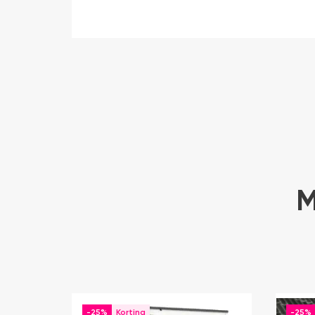
M
-25%
-25%