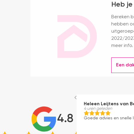
Heb je
Bereken bi
hebben oo
uitgeroep
2022/2023
meer info.
Een da
Heleen Leijtens van B
4 uren geleden
4.8
Goede advies en snelle l