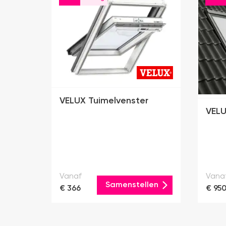
VELUX Tuimelvenster
VELU
Vanaf
Vana
Samenstellen
€ 366
€ 95