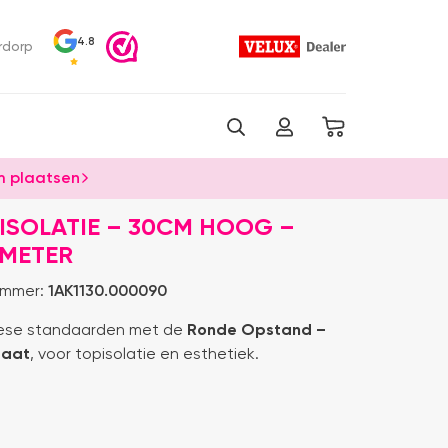
4.8
rdorp
 plaatsen
ISOLATIE – 30CM HOOG –
AMETER
ummer:
1AK1130.000090
pese standaarden met de
Ronde Opstand –
maat
, voor topisolatie en esthetiek.