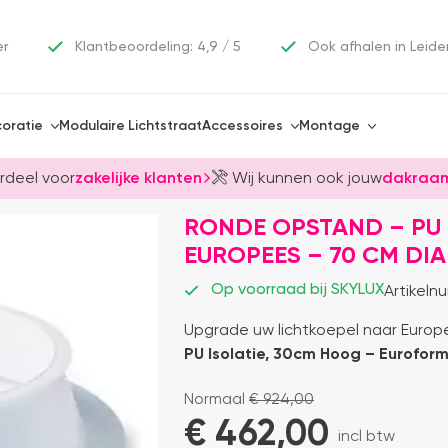
er
Klantbeoordeling: 4,9 / 5
Ook afhalen in Leide
oratie
Modulaire Lichtstraat
Accessoires
Montage
rdeel voor
zakelijke klanten
Wij kunnen ook jouw
dakraam
RONDE OPSTAND – PU 
EUROPEES – 70 CM DI
Op voorraad bij SKYLUX
Artikeln
Upgrade uw lichtkoepel naar Euro
PU Isolatie, 30cm Hoog – Eurofor
Normaal
€
924,00
€ 
462,00
incl btw