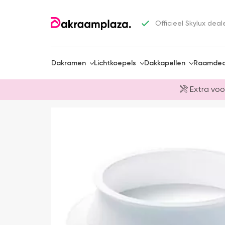
Officieel Skylux deal
Dakramen
Lichtkoepels
Dakkapellen
Raamdec
Extra voo