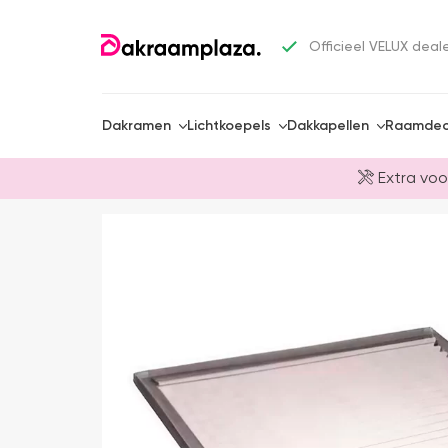
Officieel VELUX deal
Dakramen
Lichtkoepels
Dakkapellen
Raamdec
Extra voo