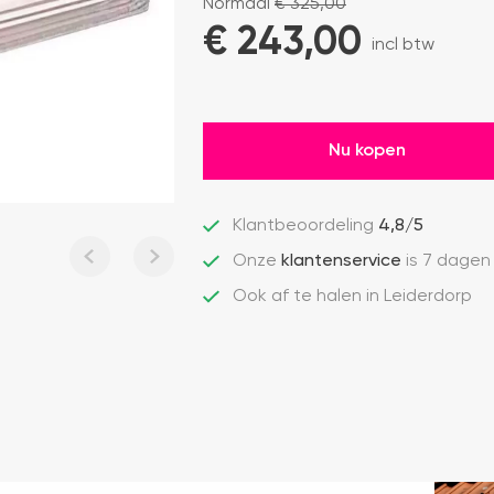
Normaal
€
325,00
€ 
243,00
incl btw
Nu kopen
Klantbeoordeling
4,8/5
Onze
klantenservice
is 7 dagen
Ook af te halen in Leiderdorp