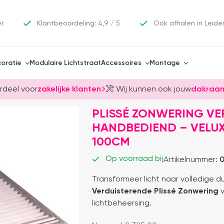
er
Klantbeoordeling: 4,9 / 5
Ook afhalen in Leide
oratie
Modulaire Lichtstraat
Accessoires
Montage
rdeel voor
zakelijke klanten
Wij kunnen ook jouw
dakraam
PLISSÉ ZONWERING VE
HANDBEDIEND – VELU
100CM
Op voorraad bij
Artikelnummer:
0
Transformeer licht naar volledige d
Verduisterende Plissé Zonwering
lichtbeheersing.