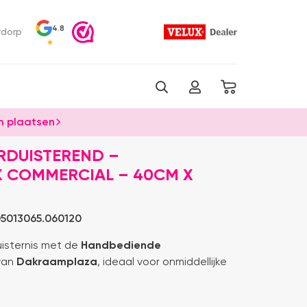
4.8
rdorp
 plaatsen
RDUISTEREND –
X COMMERCIAL – 40CM X
5013065.060120
uisternis met de
Handbediende
van
Dakraamplaza
, ideaal voor onmiddellijke