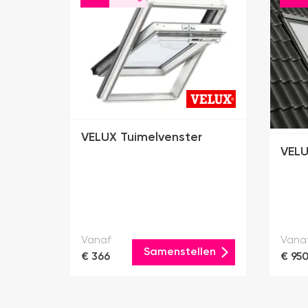
VELUX Tuimelvenster
VELU
Vanaf
Vana
Samenstellen
€ 366
€ 95