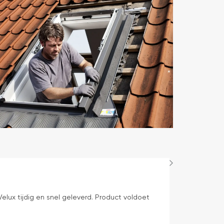
Bep Mens
1 dag geleden
elux tijdig en snel geleverd. Product voldoet
levering volge