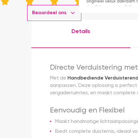
origineel velux dakraam r
dan "eigen merken" die o
Beoordeel ons
installatie is echt heel m
geweest) en hij rolt veel m
Details
Directe Verduistering m
Met de
Handbediende Verduisterende
aanpassen. Deze oplossing is perfect v
vergaderruimtes, en maakt complete v
Eenvoudig en Flexibel
Maakt handmatige lichtaanpassingen
Biedt complete duisternis, ideaal vo