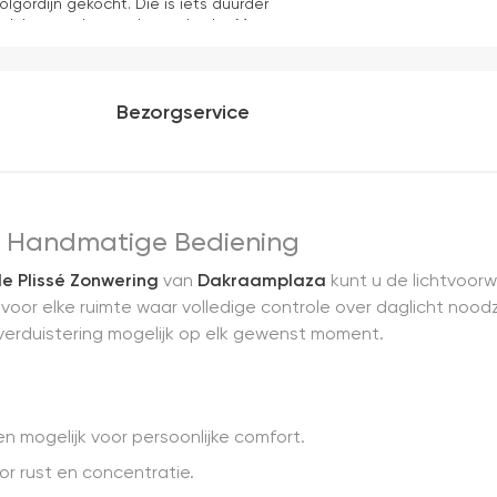
olgordijn gekocht. Die is iets duurder
ok het en der worden verkocht. Maar
akkelijk( ben denk ik 10 min bezig
ooier uit en kreukt niet bij het inrollen.
Bezorgservice
et Handmatige Bediening
 Plissé Zonwering
van
Dakraamplaza
kunt u de lichtvoor
oor elke ruimte waar volledige controle over daglicht noodza
erduistering mogelijk op elk gewenst moment.
 mogelijk voor persoonlijke comfort.
or rust en concentratie.