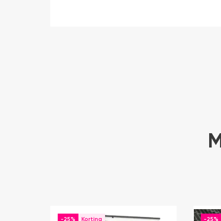
M
-25%
-25%