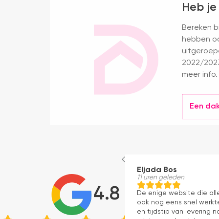
Heb je
Bereken bi
hebben oo
uitgeroep
2022/2023
meer info.
Een da
Eljada Bos
11 uren geleden
4.8
De enige website die al
ook nog eens snel werkte
en tijdstip van levering