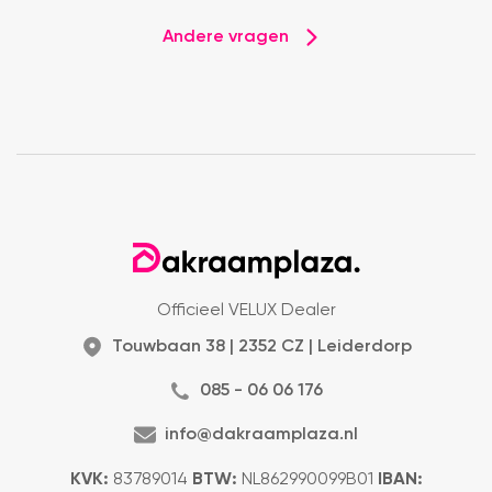
Andere vragen
Officieel VELUX Dealer
Touwbaan 38 | 2352 CZ | Leiderdorp
085 - 06 06 176
info@dakraamplaza.nl
KVK:
83789014
BTW:
NL862990099B01
IBAN: