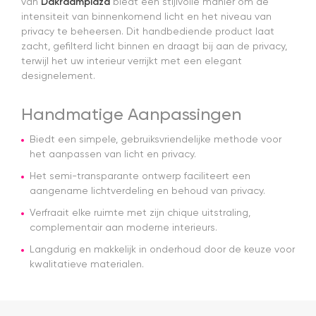
van
Dakraamplaza
biedt een stijlvolle manier om de
nagekomen.
intensiteit van binnenkomend licht en het niveau van
Nog een
privacy te beheersen. Dit handbediende product laat
tip.. heb nu
zacht, gefilterd licht binnen en draagt bij aan de privacy,
een
terwijl het uw interieur verrijkt met een elegant
origineel
velux
designelement.
dakraam
rolgordijn
Handmatige Aanpassingen
gekocht.
Die is iets
Biedt een simpele, gebruiksvriendelijke methode voor
duurder
het aanpassen van licht en privacy.
dan "eigen
merken"
Het semi-transparante ontwerp faciliteert een
die ook
aangename lichtverdeling en behoud van privacy.
het en der
worden
Verfraait elke ruimte met zijn chique uitstraling,
verkocht.
complementair aan moderne interieurs.
Maar
installatie
Langdurig en makkelijk in onderhoud door de keuze voor
is echt
kwalitatieve materialen.
heel
makkelijk(
ben denk