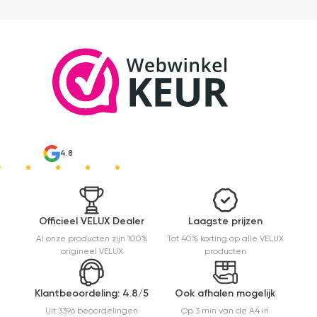
ik 10 min
bezig
geweest)
en hij rolt
veel
mooier uit
en kreukt
niet bij het
inrollen.
4.8
Officieel VELUX Dealer
Laagste prijzen
Al onze producten zijn 100%
Tot 40% korting op alle VELUX
origineel VELUX
producten
Klantbeoordeling: 4.8/5
Ook afhalen mogelijk
Uit 3396 beoordelingen
Op 3 min van de A4 in