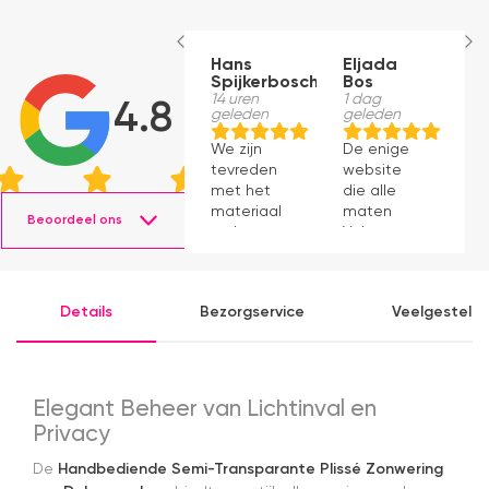
Hans
Eljada
M
Spijkerbosch
Bos
1
g
14 uren
1 dag
4.8
geleden
geleden
J
We zijn
De enige
p
tevreden
website
v
met het
die alle
ti
materiaal
maten
s
Beoordeel ons
en het
Velux op
g
monteren
voorraad
P
ging
had en die
v
prima11
ook nog
a
Details
Bezorgservice
Veelgesteld
eens snel
v
werkte.
Snelle
levering en
afspraken
Elegant Beheer van Lichtinval en
over dag
Privacy
en tijdstip
van
De
Handbediende Semi-Transparante Plissé Zonwering
levering