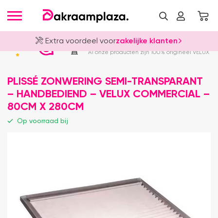
Extra voordeel voor
zakelijke klanten
Officieel VELUX Dealer
4.8
Al onze producten zijn 100% origineel VELUX
PLISSÉ ZONWERING SEMI-TRANSPARANT
– HANDBEDIEND – VELUX COMMERCIAL –
80CM X 280CM
Op voorraad bij