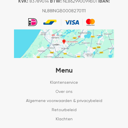
KVK:
83789014
BTW:
NL862990099B01
IBAN:
NL88INGB0008270111
Menu
Klantenservice
Over ons
Algemene voorwaarden & privacybeleid
Retourbeleid
Klachten