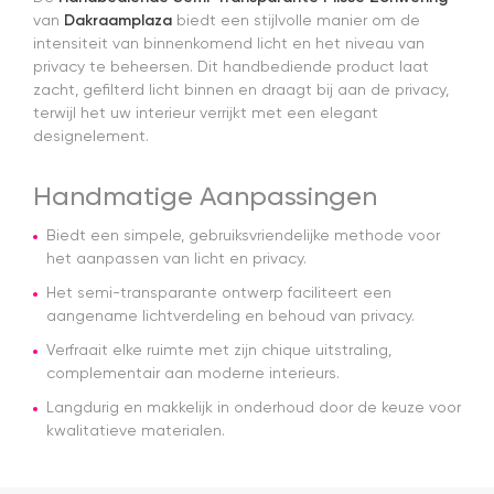
d
van
Dakraamplaza
biedt een stijlvolle manier om de
n
intensiteit van binnenkomend licht en het niveau van
pl
privacy te beheersen. Dit handbediende product laat
zacht, gefilterd licht binnen en draagt bij aan de privacy,
terwijl het uw interieur verrijkt met een elegant
designelement.
Handmatige Aanpassingen
Biedt een simpele, gebruiksvriendelijke methode voor
het aanpassen van licht en privacy.
Het semi-transparante ontwerp faciliteert een
aangename lichtverdeling en behoud van privacy.
Verfraait elke ruimte met zijn chique uitstraling,
complementair aan moderne interieurs.
Langdurig en makkelijk in onderhoud door de keuze voor
kwalitatieve materialen.