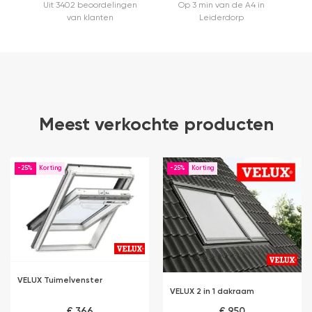
Uit 3402 beoordelingen
Op 3 min van de A4 in
van klanten
Leiderdorp
Meest verkochte producten
-25%
-25%
VELUX Tuimelvenster
VELUX 2 in 1 dakraam
€ 366
€ 950