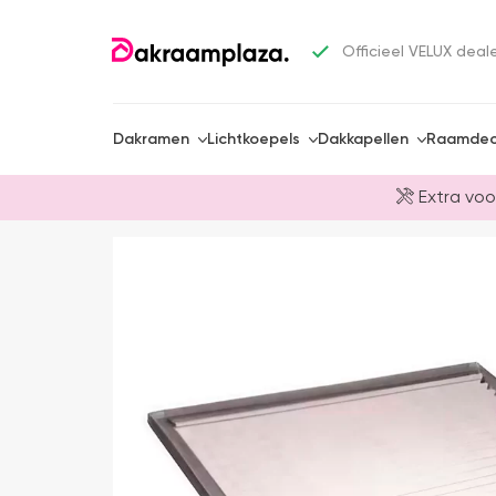
Officieel VELUX deal
Dakramen
Lichtkoepels
Dakkapellen
Raamdec
Extra voo