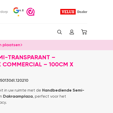
4.8
rdorp
 plaatsen
MI-TRANSPARANT –
 COMMERCIAL – 100CM X
5013061.120210
eit in uw ruimte met de
Handbediende Semi-
an
Dakraamplaza
, perfect voor het
acy.