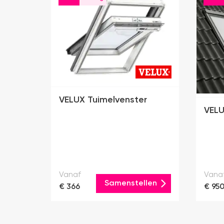
VELUX Tuimelvenster
VELU
Vanaf
Vana
Samenstellen
€ 366
€ 95