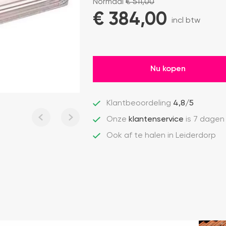
Normaal
€
511,00
€ 
384,00
incl btw
Nu kopen
Klantbeoordeling
4,8/5
Onze
klantenservice
is 7 dagen
Ook af te halen in Leiderdorp