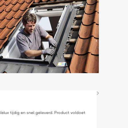
Bep Mens
1 dag geleden
elux tijdig en snel geleverd. Product voldoet
levering volge