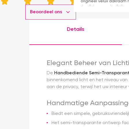
origineel velux dakraam r
dan "eigen merken" die o
Beoordeel ons
installatie is echt heel m
geweest) en hij rolt veel m
Details
Elegant Beheer van Lichti
De
Handbediende Semi-Transparante
binnenkomend licht en het niveau van p
aan de privacy, terwijl het uw interieu
Handmatige Aanpassing
Biedt een simpele, gebruiksvriendel
Het semi-transparante ontwerp faci