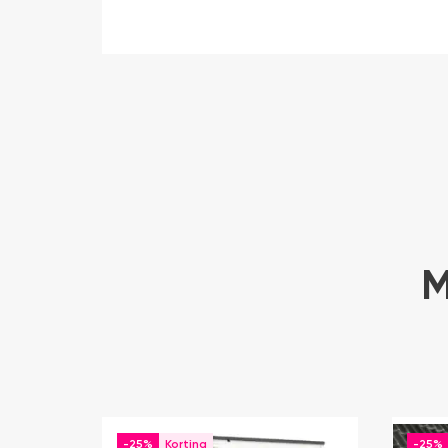
M
-25%
-25%