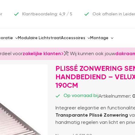
er
Klantbeoordeling: 4,9 / 5
Ook afhalen in Leide
oratie
Modulaire Lichtstraat
Accessoires
Montage
rdeel voor
zakelijke klanten
Wij kunnen ook jouw
dakraam
PLISSÉ ZONWERING SE
HANDBEDIEND – VELUX
190CM
Op voorraad bij
Artikelnummer:
0
Integreer elegantie en functionalit
Transparante Plissé Zonwering
v
handmatig regelen van licht en priv