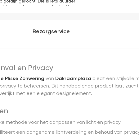
olgordijn gekocht. Die is iets duurder
ok het en der worden verkocht. Maar
akkelijk( ben denk ik 10 min bezig
ooier uit en kreukt niet bij het inrollen.
Bezorgservice
nval en Privacy
 Plissé Zonwering
van
Dakraamplaza
biedt een stijlvolle 
rivacy te beheersen. Dit handbediende product laat zacht, g
r verrijkt met een elegant designelement.
en
ijke methode voor het aanpassen van licht en privacy.
liteert een aangename lichtverdeling en behoud van privacy