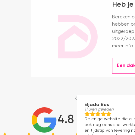
Heb je
Bereken bi
hebben oo
uitgeroep
2022/2023
meer info.
Een da
Eljada Bos
11 uren geleden
4.8
De enige website die al
ook nog eens snel werkte
en tijdstip van levering