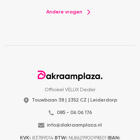
Andere vragen
Officieel VELUX Dealer
Touwbaan 38 | 2352 CZ | Leiderdorp
085 - 06 06 176
info@dakraamplaza.nl
KVK:
83789014
BTW:
NL862990099B01
IBAN: