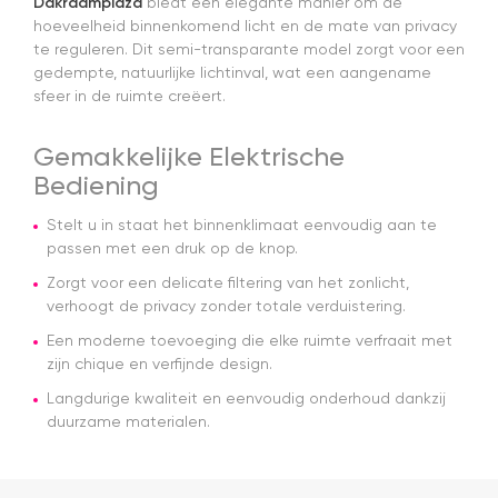
Dakraamplaza
biedt een elegante manier om de
nagekomen.
hoeveelheid binnenkomend licht en de mate van privacy
Nog een
te reguleren. Dit semi-transparante model zorgt voor een
tip.. heb nu
gedempte, natuurlijke lichtinval, wat een aangename
een
sfeer in de ruimte creëert.
origineel
velux
dakraam
Gemakkelijke Elektrische
rolgordijn
Bediening
gekocht.
Die is iets
duurder
Stelt u in staat het binnenklimaat eenvoudig aan te
dan "eigen
passen met een druk op de knop.
merken"
Zorgt voor een delicate filtering van het zonlicht,
die ook
verhoogt de privacy zonder totale verduistering.
het en der
worden
Een moderne toevoeging die elke ruimte verfraait met
verkocht.
zijn chique en verfijnde design.
Maar
installatie
Langdurige kwaliteit en eenvoudig onderhoud dankzij
is echt
duurzame materialen.
heel
makkelijk(
ben denk