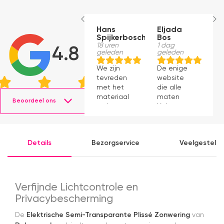
Hans
Eljada
M
Spijkerbosch
Bos
1
g
18 uren
1 dag
4.8
geleden
geleden
J
We zijn
De enige
p
tevreden
website
v
met het
die alle
ti
materiaal
maten
s
Beoordeel ons
en het
Velux op
g
monteren
voorraad
P
ging
had en die
v
prima11
ook nog
a
Details
Bezorgservice
Veelgesteld
eens snel
v
werkte.
Snelle
levering en
afspraken
Verfijnde Lichtcontrole en
over dag
Privacybescherming
en tijdstip
van
De
Elektrische Semi-Transparante Plissé Zonwering
van
levering