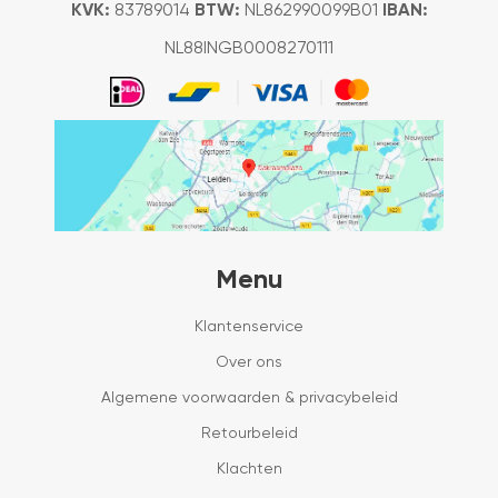
KVK:
83789014
BTW:
NL862990099B01
IBAN:
NL88INGB0008270111
Menu
Klantenservice
Over ons
Algemene voorwaarden & privacybeleid
Retourbeleid
Klachten