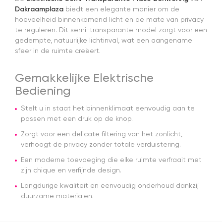
d
Dakraamplaza
biedt een elegante manier om de
n
hoeveelheid binnenkomend licht en de mate van privacy
pl
te reguleren. Dit semi-transparante model zorgt voor een
gedempte, natuurlijke lichtinval, wat een aangename
sfeer in de ruimte creëert.
Gemakkelijke Elektrische
Bediening
Stelt u in staat het binnenklimaat eenvoudig aan te
passen met een druk op de knop.
Zorgt voor een delicate filtering van het zonlicht,
verhoogt de privacy zonder totale verduistering.
Een moderne toevoeging die elke ruimte verfraait met
zijn chique en verfijnde design.
Langdurige kwaliteit en eenvoudig onderhoud dankzij
duurzame materialen.