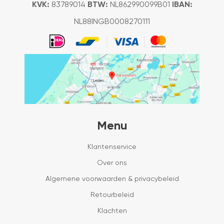
KVK:
83789014
BTW:
NL862990099B01
IBAN:
NL88INGB0008270111
Menu
Klantenservice
Over ons
Algemene voorwaarden & privacybeleid
Retourbeleid
Klachten