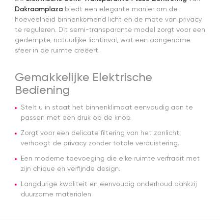
d
Dakraamplaza
biedt een elegante manier om de
n
hoeveelheid binnenkomend licht en de mate van privacy
pl
te reguleren. Dit semi-transparante model zorgt voor een
gedempte, natuurlijke lichtinval, wat een aangename
sfeer in de ruimte creëert.
Gemakkelijke Elektrische
Bediening
Stelt u in staat het binnenklimaat eenvoudig aan te
passen met een druk op de knop.
Zorgt voor een delicate filtering van het zonlicht,
verhoogt de privacy zonder totale verduistering.
Een moderne toevoeging die elke ruimte verfraait met
zijn chique en verfijnde design.
Langdurige kwaliteit en eenvoudig onderhoud dankzij
duurzame materialen.